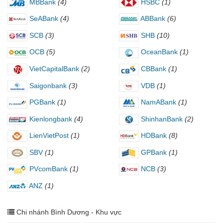
MBBank
(4)
HSBC
(1)
SeABank
(4)
ABBank
(6)
SCB
(3)
SHB
(10)
OCB
(5)
OceanBank
(1)
VietCapitalBank
(2)
CBBank
(1)
Saigonbank
(3)
VDB
(1)
PGBank
(1)
NamABank
(1)
Kienlongbank
(4)
ShinhanBank
(2)
LienVietPost
(1)
HDBank
(8)
SBV
(1)
GPBank
(1)
PVcomBank
(1)
NCB
(3)
ANZ
(1)
Chi nhánh Bình Dương - Khu vực