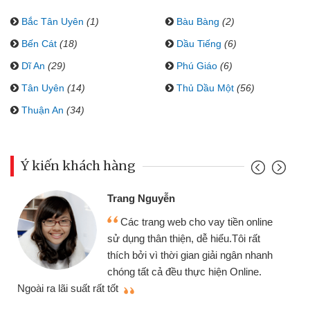
Bắc Tân Uyên
(1)
Bàu Bàng
(2)
Bến Cát
(18)
Dầu Tiếng
(6)
Dĩ An
(29)
Phú Giáo
(6)
Tân Uyên
(14)
Thủ Dầu Một
(56)
Thuận An
(34)
Ý kiến khách hàng
Trang Nguyễn
Các trang web cho vay tiền online
sử dụng thân thiện, dễ hiểu.Tôi rất
thích bởi vì thời gian giải ngân nhanh
chóng tất cả đều thực hiện Online.
thi
Ngoài ra lãi suất rất tốt