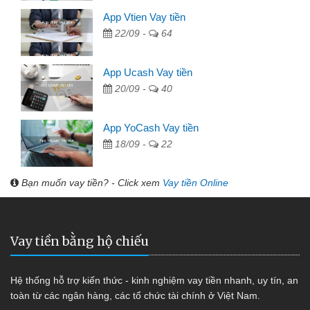
App Vtien Vay tiền
22/09 -
64
App Ucash Vay tiền
20/09 -
40
App YoCash Vay tiền
18/09 -
22
Bạn muốn vay tiền? - Click xem
Vay tiền Online
Vay tiền bằng hộ chiếu
Hệ thống hỗ trợ kiến thức - kinh nghiệm vay tiền nhanh, uy tín, an
toàn từ các ngân hàng, các tổ chức tài chính ở Việt Nam.