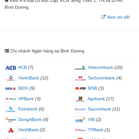
Kios 4-5 Đại Lộ Độc Lập, KCN Sóng Thần 1, Thị xã Dĩ An,
Bình Dương
Xem chi tiết
Chi nhánh Ngân hàng tại Bình Dương
ACB
(7)
Vietcombank
(20)
VietinBank
(12)
Techcombank
(4)
BIDV
(9)
MSB
(3)
VPBank
(3)
Agribank
(17)
Eximbank
(6)
Sacombank
(11)
DongABank
(4)
VIB
(2)
VietABank
(2)
TPBank
(1)