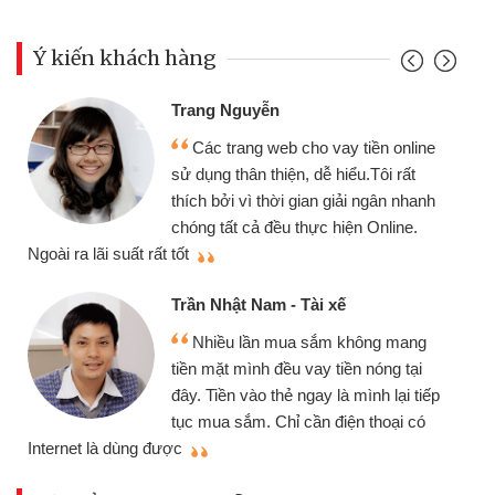
Ý kiến khách hàng
Đoàn Hữu Cảnh
Mình cần tiền gấp nên 
o vay tiền online
chiếc xe wave nhưng thật
dễ hiểu.Tôi rất
gói vay tiền bằng CMND o
an giải ngân nhanh
cần gặp mặt nên rất tiện lợi
ực hiện Online.
thiệu cho bạn bè biết
Cấn Văn Lực - Tạp hóa
i xế
Tôi kinh doanh buôn bán
sắm không mang
nhiều lúc cần vốn nhập hàn
ay tiền nóng tại
đến website qua bạn bè giới
ay là mình lại tiếp
đã giải quyết được công v
n điện thoại có
mình nhanh chóng