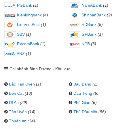
PGBank
(1)
NamABank
(1)
Kienlongbank
(4)
ShinhanBank
(2)
LienVietPost
(1)
HDBank
(8)
SBV
(1)
GPBank
(1)
PVcomBank
(1)
NCB
(3)
ANZ
(1)
Chi nhánh Bình Dương - Khu vực
Bắc Tân Uyên
(1)
Bàu Bàng
(2)
Bến Cát
(18)
Dầu Tiếng
(6)
Dĩ An
(29)
Phú Giáo
(6)
Tân Uyên
(14)
Thủ Dầu Một
(56)
Thuận An
(34)