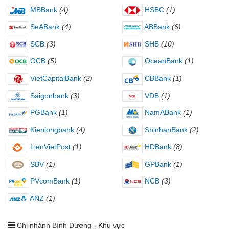
MBBank
(4)
HSBC
(1)
SeABank
(4)
ABBank
(6)
SCB
(3)
SHB
(10)
OCB
(5)
OceanBank
(1)
VietCapitalBank
(2)
CBBank
(1)
Saigonbank
(3)
VDB
(1)
PGBank
(1)
NamABank
(1)
Kienlongbank
(4)
ShinhanBank
(2)
LienVietPost
(1)
HDBank
(8)
SBV
(1)
GPBank
(1)
PVcomBank
(1)
NCB
(3)
ANZ
(1)
Chi nhánh Bình Dương - Khu vực