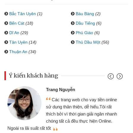
Bắc Tân Uyên
(1)
Bàu Bàng
(2)
Bến Cát
(18)
Dầu Tiếng
(6)
Dĩ An
(29)
Phú Giáo
(6)
Tân Uyên
(14)
Thủ Dầu Một
(56)
Thuận An
(34)
Ý kiến khách hàng
Trang Nguyễn
Các trang web cho vay tiền online
sử dụng thân thiện, dễ hiểu.Tôi rất
thích bởi vì thời gian giải ngân nhanh
chóng tất cả đều thực hiện Online.
thi
Ngoài ra lãi suất rất tốt