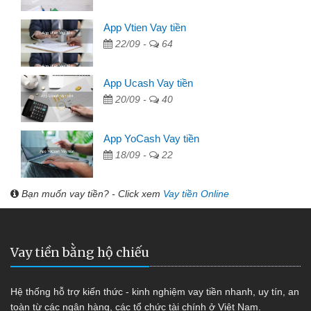
App Vtien Vay tiền
22/09 -
64
App Ucash Vay tiền
20/09 -
40
App YoCash Vay tiền
18/09 -
22
Bạn muốn vay tiền? - Click xem
Vay tiền Online
Vay tiền bằng hộ chiếu
Hệ thống hỗ trợ kiến thức - kinh nghiệm vay tiền nhanh, uy tín, an
toàn từ các ngân hàng, các tổ chức tài chính ở Việt Nam.