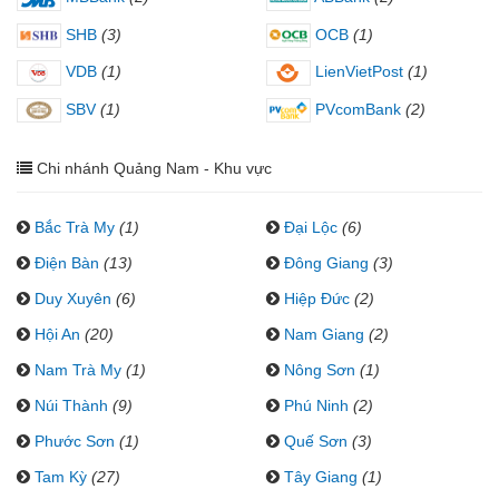
SHB
(3)
OCB
(1)
VDB
(1)
LienVietPost
(1)
SBV
(1)
PVcomBank
(2)
Chi nhánh Quảng Nam - Khu vực
Bắc Trà My
(1)
Đại Lộc
(6)
Điện Bàn
(13)
Đông Giang
(3)
Duy Xuyên
(6)
Hiệp Đức
(2)
Hội An
(20)
Nam Giang
(2)
Nam Trà My
(1)
Nông Sơn
(1)
Núi Thành
(9)
Phú Ninh
(2)
Phước Sơn
(1)
Quế Sơn
(3)
Tam Kỳ
(27)
Tây Giang
(1)