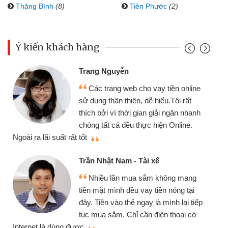
Thăng Bình
(8)
Tiên Phước
(2)
Ý kiến khách hàng
Trang Nguyễn
Các trang web cho vay tiền online
sử dụng thân thiện, dễ hiểu.Tôi rất
thích bởi vì thời gian giải ngân nhanh
chóng tất cả đều thực hiện Online.
thi
Ngoài ra lãi suất rất tốt
Trần Nhật Nam - Tài xế
Nhiều lần mua sắm không mang
tiền mặt mình đều vay tiền nóng tại
đây. Tiền vào thẻ ngay là mình lại tiếp
tục mua sắm. Chỉ cần điện thoại có
mì
Internet là dùng được