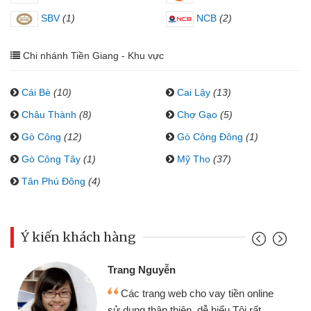
SBV
(1)
NCB
(2)
Chi nhánh Tiền Giang - Khu vực
Cái Bè
(10)
Cai Lậy
(13)
Châu Thành
(8)
Chợ Gạo
(5)
Gò Công
(12)
Gò Công Đông
(1)
Gò Công Tây
(1)
Mỹ Tho
(37)
Tân Phú Đông
(4)
Ý kiến khách hàng
Trang Nguyễn
Các trang web cho vay tiền online
sử dụng thân thiện, dễ hiểu.Tôi rất