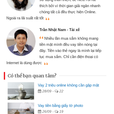
thích bởi vì thời gian giải ngân nhanh
chóng tất cả đều thực hiện Online.
thi
Ngoài ra lãi suất rất tốt
Trần Nhật Nam - Tài xế
Nhiều lần mua sắm không mang
tiền mặt mình đều vay tiền nóng tại
đây. Tiền vào thẻ ngay là mình lại tiếp
tục mua sắm. Chỉ cần điện thoại có
mì
Internet là dùng được
Có thể bạn quan tâm?
Vay 2 triệu online không cần gặp mặt
28/09 -
22
Vay tiền bằng giấy tờ photo
26/09 -
19