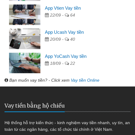
App Vtien Vay tiền
22/09 -
64
App Ucash Vay tiền
20/09 -
40
App YoCash Vay tiền
18/09 -
22
Bạn muốn vay tiền? - Click xem
Vay tiền Online
Vay tiền bằng hộ chiếu
Hệ thống hỗ trợ kiến thức - kinh nghiệm vay tiền nhanh, uy tín, an
toàn từ các ngân hàng, các tổ chức tài chính ở Việt Nam.