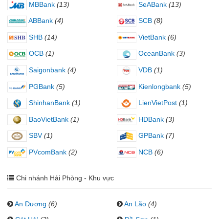
MBBank
(13)
SeABank
(13)
ABBank
(4)
SCB
(8)
SHB
(14)
VietBank
(6)
OCB
(1)
OceanBank
(3)
Saigonbank
(4)
VDB
(1)
PGBank
(5)
Kienlongbank
(5)
ShinhanBank
(1)
LienVietPost
(1)
BaoVietBank
(1)
HDBank
(3)
SBV
(1)
GPBank
(7)
PVcomBank
(2)
NCB
(6)
Chi nhánh Hải Phòng - Khu vực
An Dương
(6)
An Lão
(4)