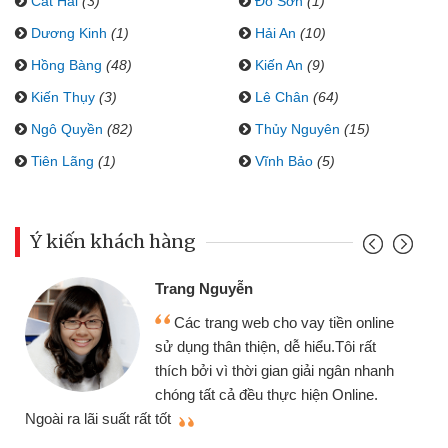
Cát Hải
(3)
Đồ Sơn
(1)
Dương Kinh
(1)
Hải An
(10)
Hồng Bàng
(48)
Kiến An
(9)
Kiến Thụy
(3)
Lê Chân
(64)
Ngô Quyền
(82)
Thủy Nguyên
(15)
Tiên Lãng
(1)
Vĩnh Bảo
(5)
Ý kiến khách hàng
Trang Nguyễn
Các trang web cho vay tiền online
sử dụng thân thiện, dễ hiểu.Tôi rất
thích bởi vì thời gian giải ngân nhanh
chóng tất cả đều thực hiện Online.
thi
Ngoài ra lãi suất rất tốt