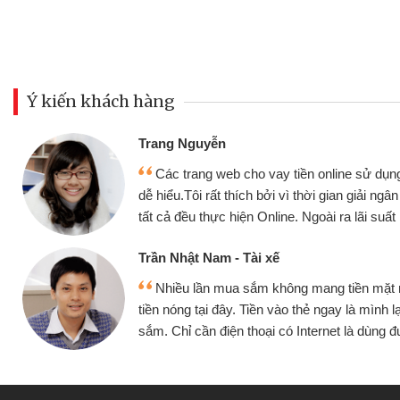
Ý kiến khách hàng
Đoàn Hữu Cảnh
Mình cần tiền gấp nên đị
ụng thân thiện,
nhưng thật may đã có gói v
 ngân nhanh chóng
không cần gặp mặt nên rất tiệ
ất rất tốt
bè biết
Cấn Văn Lực - Tạp hóa
ặt mình đều vay
Tôi kinh doanh buôn bán n
h lại tiếp tục mua
hàng, nhờ biết đến website qu
ùng được
quyết được công việc của 