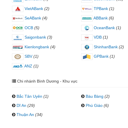
VietABank
(2)
TPBank
(1)
SeABank
(4)
ABBank
(6)
OCB
(5)
OceanBank
(1)
Saigonbank
(3)
VDB
(1)
Kienlongbank
(4)
ShinhanBank
(2)
SBV
(1)
GPBank
(1)
ANZ
(1)
Chi nhánh Bình Dương - Khu vực
Bắc Tân Uyên
(1)
Bàu Bàng
(2)
Dĩ An
(29)
Phú Giáo
(6)
Thuận An
(34)