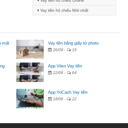
Vay tiền hộ chiếu Online
Vay tiền hộ chiếu Mới nhất
p mặt
 viên
Vay tiền bằng giấy tờ photo
26/09 -
19
 thông qua quảng cáo trên facebook. Tôi là
ần đóng tiền nhà, sinh nhật bạn bè, mà đọc
ong
App Vtien Vay tiền
anh gọn nên tôi quyết định vay
22/09 -
64
nh
ác ngân hàng không ai cho vay. Trong khi
App YoCash Vay tiền
ể giải quyết việc riêng, trong 1-2 ngày tôi trả
18/09 -
22
ơn đã giúp tôi kịp thời và nhanh chóng