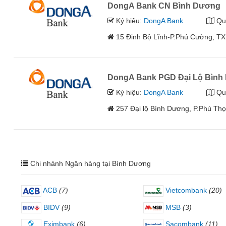
DongA Bank CN Bình Dương
Ký hiệu:
DongA Bank
Qu
15 Đinh Bộ Lĩnh-P.Phú Cường, T
DongA Bank PGD Đại Lộ Bình
Ký hiệu:
DongA Bank
Qu
257 Đại lộ Bình Dương, P.Phú T
Chi nhánh Ngân hàng tại Bình Dương
ACB
(7)
Vietcombank
(20)
BIDV
(9)
MSB
(3)
Eximbank
(6)
Sacombank
(11)