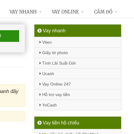
VAY NHANH
VAY ONLINE
CẦM ĐỒ
Vay nhanh
M
Vtien
Giấy tờ photo
Tính Lãi Suất Gởi
Ucash
Vay Online 247
uanh đây
Hỗ trợ vay tiền
YoCash
Vay tiền hộ chiếu