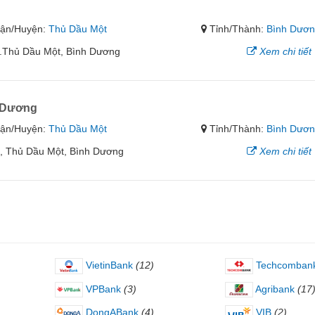
ận/Huyện:
Thủ Dầu Một
Tỉnh/Thành:
Bình Dươ
X.Thủ Dầu Một, Bình Dương
Xem chi tiết
 Dương
ận/Huyện:
Thủ Dầu Một
Tỉnh/Thành:
Bình Dươ
họ, Thủ Dầu Một, Bình Dương
Xem chi tiết
VietinBank
(12)
Techcomban
VPBank
(3)
Agribank
(17
DongABank
(4)
VIB
(2)