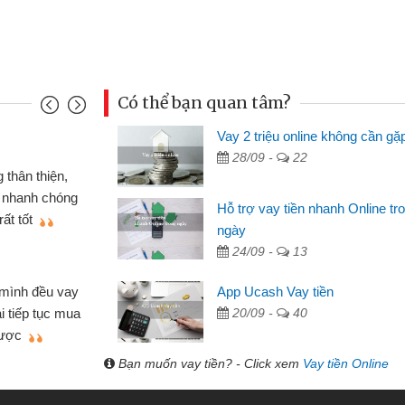
Có thể bạn quan tâm?
Vay 2 triệu online không cần gặ
Mai Lan - Sinh
28/09 -
22
nh cầm cố chiếc xe wave
Tôi biết đến
ay tiền bằng CMND online
sinh viên nên c
Hỗ trợ vay tiền nhanh Online tr
n lợi, sẽ giới thiệu cho bạn
thấy thủ tục nh
ngày
24/09 -
13
Lâm Minh Chá
Mất 2 tuần c
App Ucash Vay tiền
hỏ lẻ nhiều lúc cần vốn nhập
cần có 2 triệu đ
20/09 -
40
a bạn bè giới thiệu tôi đã giải
được thôi. Cảm 
mình nhanh chóng
Bạn muốn vay tiền? - Click xem
Vay tiền Online