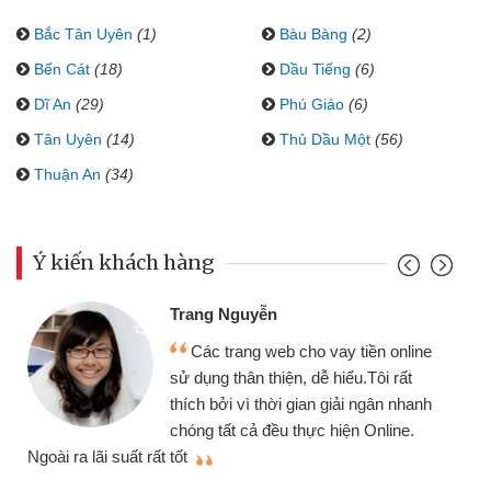
Bắc Tân Uyên
(1)
Bàu Bàng
(2)
Bến Cát
(18)
Dầu Tiếng
(6)
Dĩ An
(29)
Phú Giáo
(6)
Tân Uyên
(14)
Thủ Dầu Một
(56)
Thuận An
(34)
Ý kiến khách hàng
Trang Nguyễn
Các trang web cho vay tiền online
sử dụng thân thiện, dễ hiểu.Tôi rất
thích bởi vì thời gian giải ngân nhanh
chóng tất cả đều thực hiện Online.
thi
Ngoài ra lãi suất rất tốt