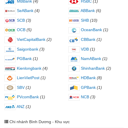
MBBank
(4)
HSBC
(1)
SeABank
(4)
ABBank
(6)
SCB
(3)
SHB
(10)
OCB
(5)
OceanBank
(1)
VietCapitalBank
(2)
CBBank
(1)
Saigonbank
(3)
VDB
(1)
PGBank
(1)
NamABank
(1)
Kienlongbank
(4)
ShinhanBank
(2)
LienVietPost
(1)
HDBank
(8)
SBV
(1)
GPBank
(1)
PVcomBank
(1)
NCB
(3)
ANZ
(1)
Chi nhánh Bình Dương - Khu vực