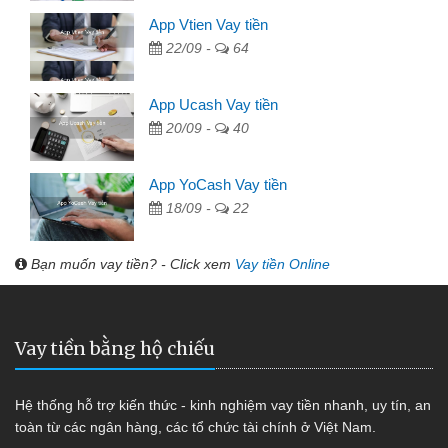
App Vtien Vay tiền
22/09 -
64
App Ucash Vay tiền
20/09 -
40
App YoCash Vay tiền
18/09 -
22
Bạn muốn vay tiền? - Click xem
Vay tiền Online
Vay tiền bằng hộ chiếu
Hệ thống hỗ trợ kiến thức - kinh nghiệm vay tiền nhanh, uy tín, an
toàn từ các ngân hàng, các tổ chức tài chính ở Việt Nam.