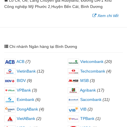
Lô C4, O6, Làng Chuyên gia Rubyland, Đường DA-1 Khu
Công nghiệp Mỹ Phước 2,Huyện Bến Cát, Bình Dương
Xem chi tiết
Chi nhánh Ngân hàng tại Bình Dương
ACB
(7)
Vietcombank
(20)
VietinBank
(12)
Techcombank
(4)
BIDV
(9)
MSB
(3)
VPBank
(3)
Agribank
(17)
Eximbank
(6)
Sacombank
(11)
DongABank
(4)
VIB
(2)
VietABank
(2)
TPBank
(1)