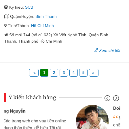
Ký hiệu:
SCB
Quận/Huyện:
Bình Thạnh
Tỉnh/Thành:
Hồ Chí Minh
Số mới 744 (số cũ 632) Xô Viết Nghệ Tỉnh, Quận Bình
Thạnh, Thành phố Hồ Chí Minh
Xem chi tiết
1
2
3
4
5
Ý kiến khách hàng
Đoàn Hữu Cảnh
Mình cần tiền gấp nên định cầm cố
chiếc xe wave nhưng thật may đã có