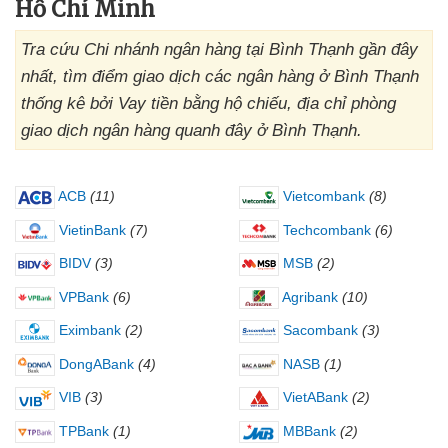
Hồ Chí Minh
Tra cứu Chi nhánh ngân hàng tại Bình Thạnh gần đây
nhất, tìm điểm giao dịch các ngân hàng ở Bình Thạnh
thống kê bởi Vay tiền bằng hộ chiếu, địa chỉ phòng
giao dịch ngân hàng quanh đây ở Bình Thạnh.
ACB
(11)
Vietcombank
(8)
VietinBank
(7)
Techcombank
(6)
BIDV
(3)
MSB
(2)
VPBank
(6)
Agribank
(10)
Eximbank
(2)
Sacombank
(3)
DongABank
(4)
NASB
(1)
VIB
(3)
VietABank
(2)
TPBank
(1)
MBBank
(2)