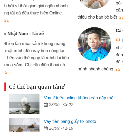
gói vay tiền bằng CMND online không
cần gặp mặt nên rất tiện lợi, sẽ giới
thiệu cho bạn bè biết
qu
Cấn Văn Lực - Tạp hóa
Tôi kinh doanh buôn bán nhỏ lẻ
nhiều lúc cần vốn nhập hàng, nhờ biết
đến website qua bạn bè giới thiệu tôi
đã giải quyết được công việc của
mình nhanh chóng
th
Có thể bạn quan tâm?
Vay 2 triệu online không cần gặp mặt
28/09 -
22
Vay tiền bằng giấy tờ photo
26/09 -
19