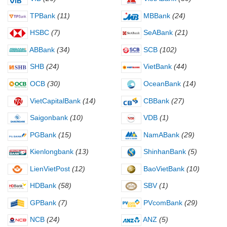
TPBank
(11)
MBBank
(24)
HSBC
(7)
SeABank
(21)
ABBank
(34)
SCB
(102)
SHB
(24)
VietBank
(44)
OCB
(30)
OceanBank
(14)
VietCapitalBank
(14)
CBBank
(27)
Saigonbank
(10)
VDB
(1)
PGBank
(15)
NamABank
(29)
Kienlongbank
(13)
ShinhanBank
(5)
LienVietPost
(12)
BaoVietBank
(10)
HDBank
(58)
SBV
(1)
GPBank
(7)
PVcomBank
(29)
NCB
(24)
ANZ
(5)