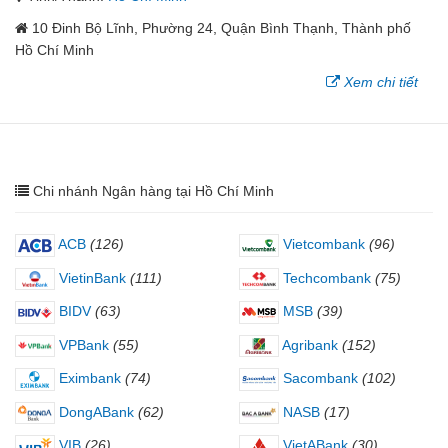
10 Đinh Bộ Lĩnh, Phường 24, Quận Bình Thạnh, Thành phố
Hồ Chí Minh
Xem chi tiết
Chi nhánh Ngân hàng tại Hồ Chí Minh
ACB
(126)
Vietcombank
(96)
VietinBank
(111)
Techcombank
(75)
BIDV
(63)
MSB
(39)
VPBank
(55)
Agribank
(152)
Eximbank
(74)
Sacombank
(102)
DongABank
(62)
NASB
(17)
VIB
(26)
VietABank
(30)