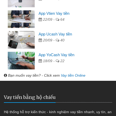
App Vtien Vay tiền
22/09 -
64
App Ucash Vay tiền
20/09 -
40
App YoCash Vay tiền
18/09 -
22
Bạn muốn vay tiền? - Click xem
Vay tiền Online
Vay tiền bằng hộ chiếu
Hệ thống hỗ trợ kiến thức - kinh nghiệm vay tiền nhanh, uy tín, an