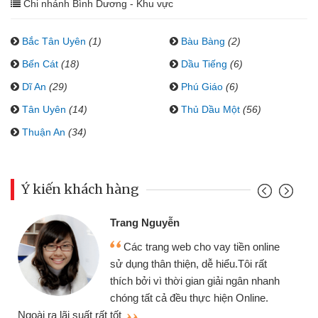
Chi nhánh Bình Dương - Khu vực
Bắc Tân Uyên
(1)
Bàu Bàng
(2)
Bến Cát
(18)
Dầu Tiếng
(6)
Dĩ An
(29)
Phú Giáo
(6)
Tân Uyên
(14)
Thủ Dầu Một
(56)
Thuận An
(34)
Ý kiến khách hàng
Trang Nguyễn
Các trang web cho vay tiền online
sử dụng thân thiện, dễ hiểu.Tôi rất
thích bởi vì thời gian giải ngân nhanh
chóng tất cả đều thực hiện Online.
thi
Ngoài ra lãi suất rất tốt