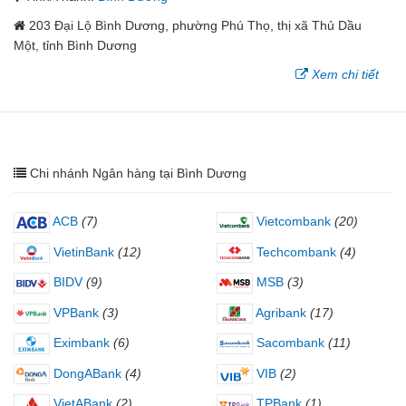
203 Đại Lộ Bình Dương, phường Phú Thọ, thị xã Thủ Dầu
Một, tỉnh Bình Dương
Xem chi tiết
Chi nhánh Ngân hàng tại Bình Dương
ACB
(7)
Vietcombank
(20)
VietinBank
(12)
Techcombank
(4)
BIDV
(9)
MSB
(3)
VPBank
(3)
Agribank
(17)
Eximbank
(6)
Sacombank
(11)
DongABank
(4)
VIB
(2)
VietABank
(2)
TPBank
(1)