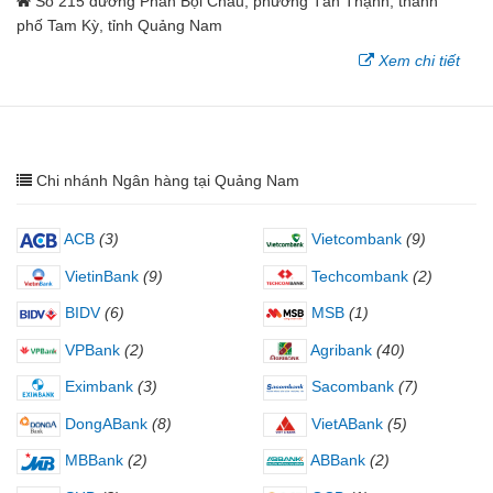
Số 215 đường Phan Bội Châu, phường Tân Thạnh, thành
phố Tam Kỳ, tỉnh Quảng Nam
Xem chi tiết
Chi nhánh Ngân hàng tại Quảng Nam
ACB
(3)
Vietcombank
(9)
VietinBank
(9)
Techcombank
(2)
BIDV
(6)
MSB
(1)
VPBank
(2)
Agribank
(40)
Eximbank
(3)
Sacombank
(7)
DongABank
(8)
VietABank
(5)
MBBank
(2)
ABBank
(2)