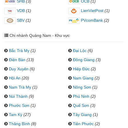
SHB
(3)
OCB
(1)
VDB
(1)
LienVietPost
(1)
SBV
(1)
PVcomBank
(2)
Chi nhánh Quảng Nam - Khu vực
Bắc Trà My
(1)
Đại Lộc
(6)
Điện Bàn
(13)
Đông Giang
(3)
Duy Xuyên
(6)
Hiệp Đức
(2)
Hội An
(20)
Nam Giang
(2)
Nam Trà My
(1)
Nông Sơn
(1)
Núi Thành
(9)
Phú Ninh
(2)
Phước Sơn
(1)
Quế Sơn
(3)
Tam Kỳ
(27)
Tây Giang
(1)
Thăng Bình
(8)
Tiên Phước
(2)