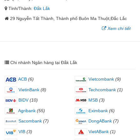
Tỉnh/Thành:
Đắk Lắk
29 Nguyễn Tất Thành, Thành phố Buôn Ma Thuột,Đắc Lắc
Xem chi tiết
Chi nhánh Ngân hàng tại Đắk Lắk
ACB
(6)
Vietcombank
(9)
VietinBank
(8)
Techcombank
(1)
BIDV
(10)
MSB
(3)
Agribank
(55)
Eximbank
(6)
Sacombank
(7)
DongABank
(7)
VIB
(3)
VietABank
(1)