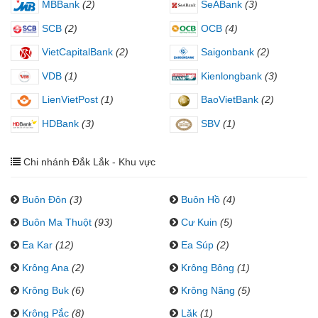
MBBank
(2)
SeABank
(3)
SCB
(2)
OCB
(4)
VietCapitalBank
(2)
Saigonbank
(2)
VDB
(1)
Kienlongbank
(3)
LienVietPost
(1)
BaoVietBank
(2)
HDBank
(3)
SBV
(1)
Chi nhánh Đắk Lắk - Khu vực
Buôn Đôn
(3)
Buôn Hồ
(4)
Buôn Ma Thuột
(93)
Cư Kuin
(5)
Ea Kar
(12)
Ea Súp
(2)
Krông Ana
(2)
Krông Bông
(1)
Krông Buk
(6)
Krông Năng
(5)
Krông Pắc
(8)
Lăk
(1)