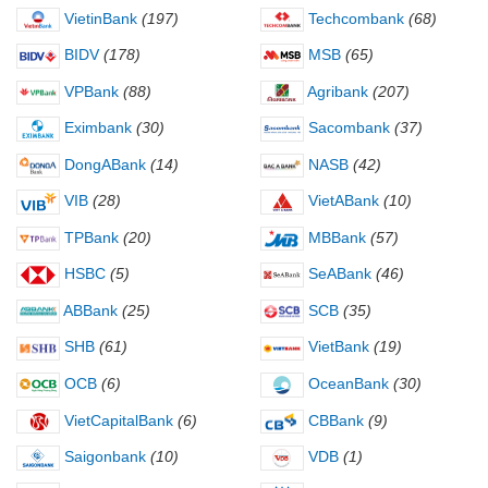
VietinBank
(197)
Techcombank
(68)
BIDV
(178)
MSB
(65)
VPBank
(88)
Agribank
(207)
Eximbank
(30)
Sacombank
(37)
DongABank
(14)
NASB
(42)
VIB
(28)
VietABank
(10)
TPBank
(20)
MBBank
(57)
HSBC
(5)
SeABank
(46)
ABBank
(25)
SCB
(35)
SHB
(61)
VietBank
(19)
OCB
(6)
OceanBank
(30)
VietCapitalBank
(6)
CBBank
(9)
Saigonbank
(10)
VDB
(1)