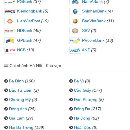
PGBank
(37)
NamABank
(7)
Kienlongbank
(5)
ShinhanBank
(4)
LienVietPost
(19)
BaoVietBank
(11)
HDBank
(49)
SBV
(2)
GPBank
(47)
PVcomBank
(19)
NCB
(13)
ANZ
(5)
Chi nhánh Hà Nội - Khu vực
Ba Đình
(160)
Ba Vì
(8)
Bắc Từ Liêm
(2)
Cầu Giấy
(177)
Chương Mỹ
(9)
Đan Phượng
(8)
Đông Anh
(28)
Đống Đa
(217)
Gia Lâm
(27)
Hà Đông
(82)
Hai Bà Trưng
(199)
Hoài Đức
(8)