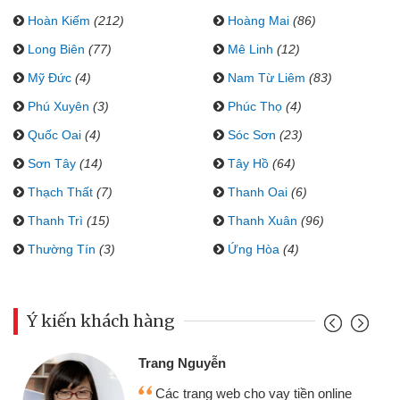
Hoàn Kiếm
(212)
Hoàng Mai
(86)
Long Biên
(77)
Mê Linh
(12)
Mỹ Đức
(4)
Nam Từ Liêm
(83)
Phú Xuyên
(3)
Phúc Thọ
(4)
Quốc Oai
(4)
Sóc Sơn
(23)
Sơn Tây
(14)
Tây Hồ
(64)
Thạch Thất
(7)
Thanh Oai
(6)
Thanh Trì
(15)
Thanh Xuân
(96)
Thường Tín
(3)
Ứng Hòa
(4)
Ý kiến khách hàng
Đoàn Hữu C
 Nguyễn
Mình cần t
 trang web cho vay tiền online