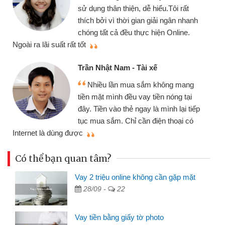
chiếc xe wav
 thân thiện, dễ hiểu.Tôi rất
gói vay tiền
ởi vì thời gian giải ngân nhanh
cần gặp mặt nê
tất cả đều thực hiện Online.
thiệu cho bạn bè biết
Cấn Văn Lực
hật Nam - Tài xế
Tôi kinh d
ều lần mua sắm không mang
nhiều lúc cần
ặt mình đều vay tiền nóng tại
đến website qu
ền vào thẻ ngay là mình lại tiếp
đã giải quyết
a sắm. Chỉ cần điện thoại có
mình nhanh chóng
Có thể bạn quan tâm?
Vay 2 triệu online không cần gặp mặt
28/09 -
22
Vay tiền bằng giấy tờ photo