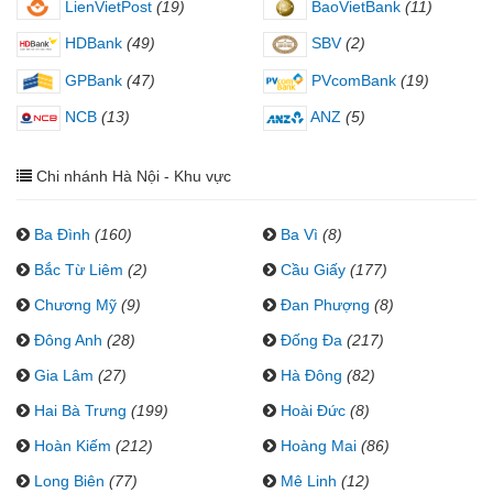
LienVietPost
(19)
BaoVietBank
(11)
HDBank
(49)
SBV
(2)
GPBank
(47)
PVcomBank
(19)
NCB
(13)
ANZ
(5)
Chi nhánh Hà Nội - Khu vực
Ba Đình
(160)
Ba Vì
(8)
Bắc Từ Liêm
(2)
Cầu Giấy
(177)
Chương Mỹ
(9)
Đan Phượng
(8)
Đông Anh
(28)
Đống Đa
(217)
Gia Lâm
(27)
Hà Đông
(82)
Hai Bà Trưng
(199)
Hoài Đức
(8)
Hoàn Kiếm
(212)
Hoàng Mai
(86)
Long Biên
(77)
Mê Linh
(12)