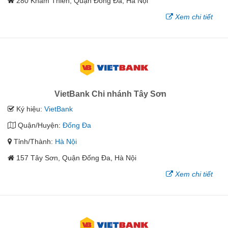
280 Khâm Thiên, Quận Ðống Ða, Hà Nội
Xem chi tiết
VietBank Chi nhánh Tây Sơn
Ký hiệu:
VietBank
Quận/Huyện:
Đống Đa
Tỉnh/Thành:
Hà Nội
157 Tây Sơn, Quận Ðống Ða, Hà Nội
Xem chi tiết