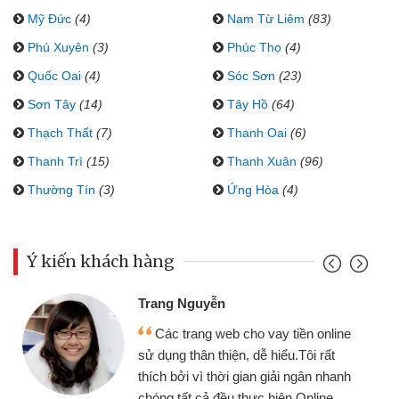
Mỹ Đức
(4)
Nam Từ Liêm
(83)
Phú Xuyên
(3)
Phúc Thọ
(4)
Quốc Oai
(4)
Sóc Sơn
(23)
Sơn Tây
(14)
Tây Hồ
(64)
Thạch Thất
(7)
Thanh Oai
(6)
Thanh Trì
(15)
Thanh Xuân
(96)
Thường Tín
(3)
Ứng Hòa
(4)
Ý kiến khách hàng
Đoàn Hữu C
 Nguyễn
Mình cần t
 trang web cho vay tiền online
chiếc xe wav
 thân thiện, dễ hiểu.Tôi rất
gói vay tiền
ởi vì thời gian giải ngân nhanh
cần gặp mặt nê
tất cả đều thực hiện Online.