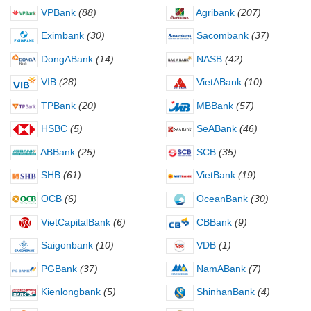
VPBank
(88)
Agribank
(207)
Eximbank
(30)
Sacombank
(37)
DongABank
(14)
NASB
(42)
VIB
(28)
VietABank
(10)
TPBank
(20)
MBBank
(57)
HSBC
(5)
SeABank
(46)
ABBank
(25)
SCB
(35)
SHB
(61)
VietBank
(19)
OCB
(6)
OceanBank
(30)
VietCapitalBank
(6)
CBBank
(9)
Saigonbank
(10)
VDB
(1)
PGBank
(37)
NamABank
(7)
Kienlongbank
(5)
ShinhanBank
(4)