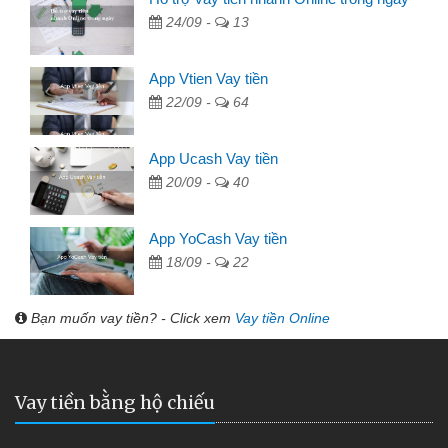
24/09 -
13
App Vtien Vay tiền
22/09 -
64
App Ucash Vay tiền
20/09 -
40
App YoCash Vay tiền
18/09 -
22
Bạn muốn vay tiền? - Click xem
Vay tiền Online
Vay tiền bằng hộ chiếu