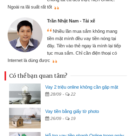
thiệu cho bạn bè biết
Cấn Văn Lực
hật Nam - Tài xế
Tôi kinh d
ều lần mua sắm không mang
nhiều lúc cần
ặt mình đều vay tiền nóng tại
đến website qu
ền vào thẻ ngay là mình lại tiếp
đã giải quyết
a sắm. Chỉ cần điện thoại có
mình nhanh chóng
Có thể bạn quan tâm?
Vay 2 triệu online không cần gặp mặt
28/09 -
22
Vay tiền bằng giấy tờ photo
26/09 -
19
Hỗ trợ vay tiền nhanh Online trong ngày