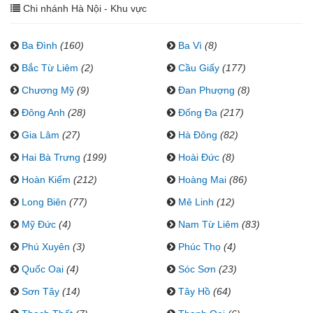
Chi nhánh Hà Nội - Khu vực
Ba Đình
(160)
Ba Vì
(8)
Bắc Từ Liêm
(2)
Cầu Giấy
(177)
Chương Mỹ
(9)
Đan Phượng
(8)
Đông Anh
(28)
Đống Đa
(217)
Gia Lâm
(27)
Hà Đông
(82)
Hai Bà Trưng
(199)
Hoài Đức
(8)
Hoàn Kiếm
(212)
Hoàng Mai
(86)
Long Biên
(77)
Mê Linh
(12)
Mỹ Đức
(4)
Nam Từ Liêm
(83)
Phú Xuyên
(3)
Phúc Thọ
(4)
Quốc Oai
(4)
Sóc Sơn
(23)
Sơn Tây
(14)
Tây Hồ
(64)