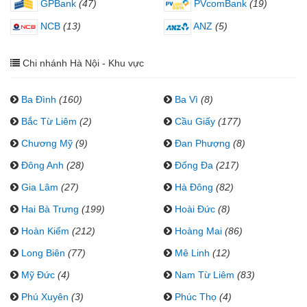
GPBank
(47)
PVcomBank
(19)
NCB
(13)
ANZ
(5)
Chi nhánh Hà Nội - Khu vực
Ba Đình
(160)
Ba Vì
(8)
Bắc Từ Liêm
(2)
Cầu Giấy
(177)
Chương Mỹ
(9)
Đan Phượng
(8)
Đông Anh
(28)
Đống Đa
(217)
Gia Lâm
(27)
Hà Đông
(82)
Hai Bà Trưng
(199)
Hoài Đức
(8)
Hoàn Kiếm
(212)
Hoàng Mai
(86)
Long Biên
(77)
Mê Linh
(12)
Mỹ Đức
(4)
Nam Từ Liêm
(83)
Phú Xuyên
(3)
Phúc Thọ
(4)