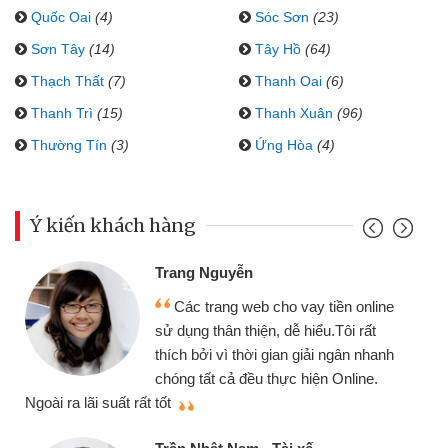
Quốc Oai
(4)
Sóc Sơn
(23)
Sơn Tây
(14)
Tây Hồ
(64)
Thạch Thất
(7)
Thanh Oai
(6)
Thanh Trì
(15)
Thanh Xuân
(96)
Thường Tín
(3)
Ứng Hòa
(4)
Ý kiến khách hàng
Đoàn Hữu Cảnh
Mình cần tiền gấp nên địn
ay tiền online
chiếc xe wave nhưng thật ma
hiểu.Tôi rất
gói vay tiền bằng CMND onli
giải ngân nhanh
cần gặp mặt nên rất tiện lợi, s
hiện Online.
thiệu cho bạn bè biết
Cấn Văn Lực - Tạp hóa