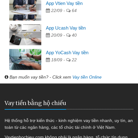
App Vtien Vay tiền
22/09 -
64
App Ucash Vay tiền
20/09 -
40
App YoCash Vay tiền
18/09 -
22
Bạn muốn vay tiền? - Click xem
Vay tiền Online
Vay tiền bằng hộ chiếu
Hệ thống hỗ trợ kiến thức - kinh nghiệm vay tiền nhanh, uy tín, an
toàn từ các ngân hàng, các tổ chức tài chính ở Việt Nam.
Vaytienhochieu.com không phải là ngân hàng, tổ chức tín dụng