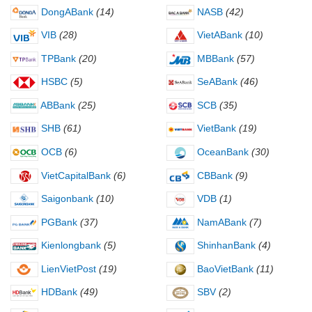
DongABank
(14)
NASB
(42)
VIB
(28)
VietABank
(10)
TPBank
(20)
MBBank
(57)
HSBC
(5)
SeABank
(46)
ABBank
(25)
SCB
(35)
SHB
(61)
VietBank
(19)
OCB
(6)
OceanBank
(30)
VietCapitalBank
(6)
CBBank
(9)
Saigonbank
(10)
VDB
(1)
PGBank
(37)
NamABank
(7)
Kienlongbank
(5)
ShinhanBank
(4)
LienVietPost
(19)
BaoVietBank
(11)
HDBank
(49)
SBV
(2)