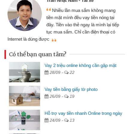
xế
Tôi kinh doanh buôn bán nh
 không mang
nhiều lúc cần vốn nhập hàng, 
iền nóng tại
đến website qua bạn bè giới th
à mình lại tiếp
đã giải quyết được công việc
iện thoại có
mình nhanh chóng
Có thể bạn quan tâm?
Vay 2 triệu online không cần gặp mặt
28/09 -
22
Vay tiền bằng giấy tờ photo
26/09 -
19
Hỗ trợ vay tiền nhanh Online trong ngày
24/09 -
13