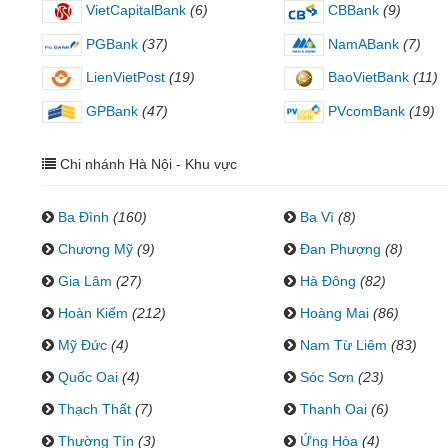
VietCapitalBank
(6)
CBBank
(9)
PGBank
(37)
NamABank
(7)
LienVietPost
(19)
BaoVietBank
(11)
GPBank
(47)
PVcomBank
(19)
Chi nhánh Hà Nội - Khu vực
Ba Đình
(160)
Ba Vì
(8)
Chương Mỹ
(9)
Đan Phượng
(8)
Gia Lâm
(27)
Hà Đông
(82)
Hoàn Kiếm
(212)
Hoàng Mai
(86)
Mỹ Đức
(4)
Nam Từ Liêm
(83)
Quốc Oai
(4)
Sóc Sơn
(23)
Thạch Thất
(7)
Thanh Oai
(6)
Thường Tín
(3)
Ứng Hòa
(4)