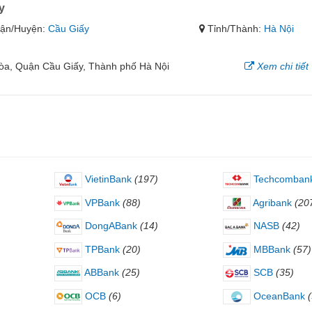
y
ận/Huyện:
Cầu Giấy
Tỉnh/Thành:
Hà Nội
a, Quận Cầu Giấy, Thành phố Hà Nội
Xem chi tiết
VietinBank
(197)
Techcomban
VPBank
(88)
Agribank
(20
DongABank
(14)
NASB
(42)
TPBank
(20)
MBBank
(57)
ABBank
(25)
SCB
(35)
OCB
(6)
OceanBank