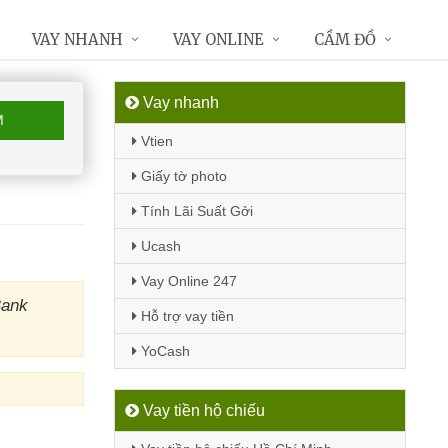
VAY NHANH
VAY ONLINE
CẦM ĐỒ
Vay nhanh
M
Vtien
Giấy tờ photo
Tính Lãi Suất Gởi
Ucash
Vay Online 247
Bank
Hỗ trợ vay tiền
YoCash
Vay tiền hộ chiếu