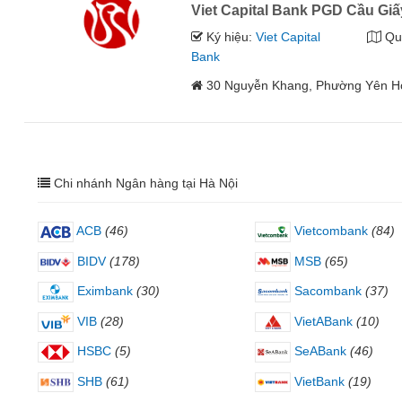
Viet Capital Bank PGD Cầu Giấ
Ký hiệu:
Viet Capital
Qu
Bank
30 Nguyễn Khang, Phường Yên Hò
Chi nhánh Ngân hàng tại Hà Nội
ACB
(46)
Vietcombank
(84)
BIDV
(178)
MSB
(65)
Eximbank
(30)
Sacombank
(37)
VIB
(28)
VietABank
(10)
HSBC
(5)
SeABank
(46)
SHB
(61)
VietBank
(19)