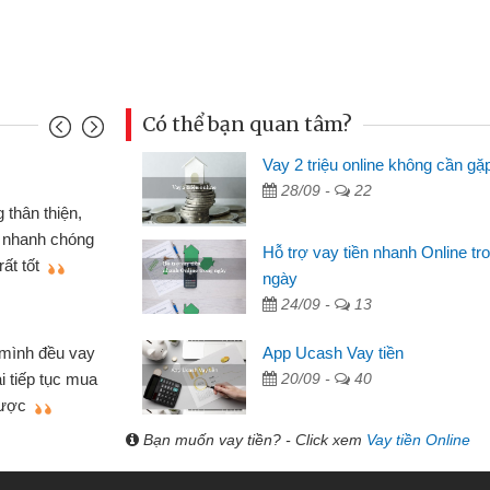
Có thể bạn quan tâm?
Vay 2 triệu online không cần gặ
Đoàn Hữu Cảnh
28/09 -
22
Mình cần tiền gấp nên định 
 thân thiện,
nhưng thật may đã có gói vay 
ân nhanh chóng
Hỗ trợ vay tiền nhanh Online tr
không cần gặp mặt nên rất tiện l
rất tốt
ngày
bè biết
24/09 -
13
Cấn Văn Lực - Tạp hóa
 mình đều vay
App Ucash Vay tiền
Tôi kinh doanh buôn bán nhỏ 
ại tiếp tục mua
20/09 -
40
hàng, nhờ biết đến website qua b
 được
quyết được công việc của mìn
Bạn muốn vay tiền? - Click xem
Vay tiền Online