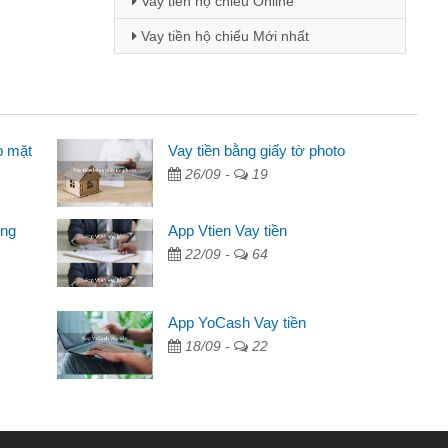
Vay tiền hộ chiếu Online
Vay tiền hộ chiếu Mới nhất
p mặt
inh viên
Vay tiền bằng giấy tờ photo
26/09 -
19
đến thông qua quảng cáo trên facebook. Tôi là
ên cần đóng tiền nhà, sinh nhật bạn bè, mà đọc
ong
App Vtien Vay tiền
c nhanh gọn nên tôi quyết định vay
22/09 -
64
Chánh
ần các ngân hàng không ai cho vay. Trong khi
App YoCash Vay tiền
ệu để giải quyết việc riêng, trong 1-2 ngày tôi trả
18/09 -
22
Cảm ơn đã giúp tôi kịp thời và nhanh chóng