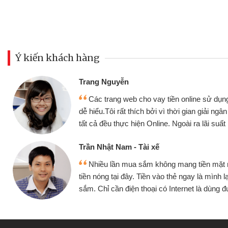
Ý kiến khách hàng
Đoàn Hữu Cảnh
Mình cần tiền gấp nê
sử dụng thân thiện,
nhưng thật may đã có gó
giải ngân nhanh chóng
không cần gặp mặt nên rất
i suất rất tốt
bè biết
Cấn Văn Lực - Tạp hóa
ền mặt mình đều vay
Tôi kinh doanh buôn b
 mình lại tiếp tục mua
hàng, nhờ biết đến websit
à dùng được
quyết được công việc c