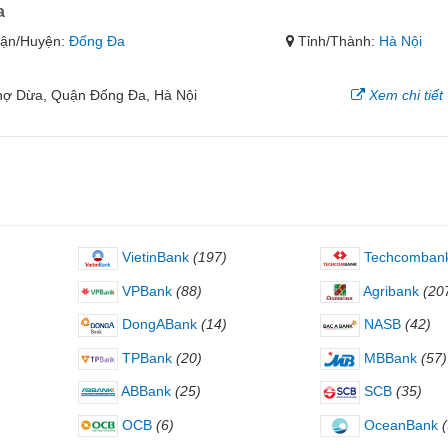
a
ận/Huyện:
Đống Đa
Tỉnh/Thành:
Hà Nội
hợ Dừa, Quận Đống Đa, Hà Nội
Xem chi tiết
VietinBank
(197)
Techcomban
VPBank
(88)
Agribank
(20
DongABank
(14)
NASB
(42)
TPBank
(20)
MBBank
(57)
ABBank
(25)
SCB
(35)
OCB
(6)
OceanBank