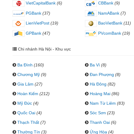
VietCapitalBank
(6)
CBBank
(9)
PGBank
(37)
NamABank
(7)
LienVietPost
(19)
BaoVietBank
(11)
GPBank
(47)
PVcomBank
(19)
Chi nhánh Hà Nội - Khu vực
Ba Đình
(160)
Ba Vì
(8)
Chương Mỹ
(9)
Đan Phượng
(8)
Gia Lâm
(27)
Hà Đông
(82)
Hoàn Kiếm
(212)
Hoàng Mai
(86)
Mỹ Đức
(4)
Nam Từ Liêm
(83)
Quốc Oai
(4)
Sóc Sơn
(23)
Thạch Thất
(7)
Thanh Oai
(6)
Thường Tín
(3)
Ứng Hòa
(4)