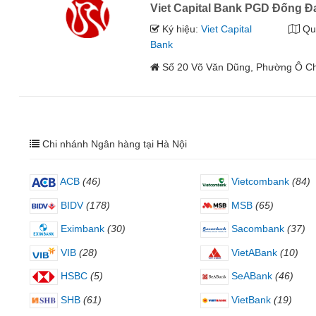
Viet Capital Bank PGD Đống Đ
Ký hiệu:
Viet Capital
Qu
Bank
Số 20 Võ Văn Dũng, Phường Ô C
Chi nhánh Ngân hàng tại Hà Nội
ACB
(46)
Vietcombank
(84)
BIDV
(178)
MSB
(65)
Eximbank
(30)
Sacombank
(37)
VIB
(28)
VietABank
(10)
HSBC
(5)
SeABank
(46)
SHB
(61)
VietBank
(19)