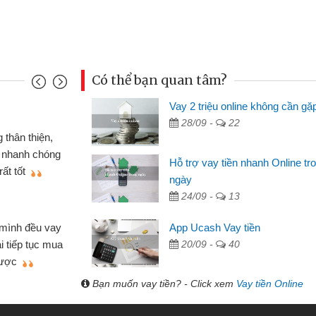
Có thể bạn quan tâm?
Vay 2 triệu online không cần gặ
Mai Lan - S
28/09 -
22
n định cầm cố chiếc xe wave
Tôi biết 
i vay tiền bằng CMND online
sinh viên n
Hỗ trợ vay tiền nhanh Online tr
 tiện lợi, sẽ giới thiệu cho bạn
thấy thủ tụ
ngày
24/09 -
13
Lâm Minh 
Mất 2 tu
App Ucash Vay tiền
án nhỏ lẻ nhiều lúc cần vốn nhập
cần có 2 tri
20/09 -
40
e qua bạn bè giới thiệu tôi đã giải
được thôi. 
ủa mình nhanh chóng
Bạn muốn vay tiền? - Click xem
Vay tiền Online