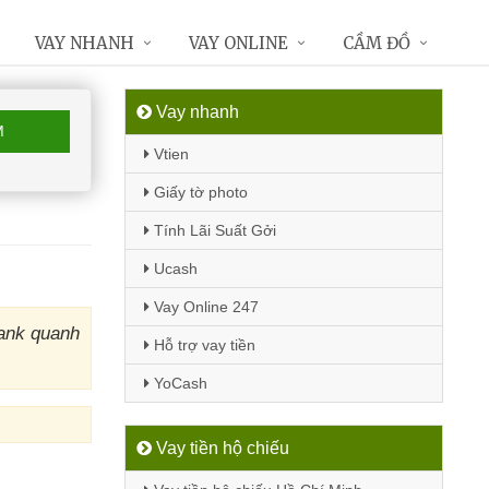
VAY NHANH
VAY ONLINE
CẦM ĐỒ
Vay nhanh
M
Vtien
Giấy tờ photo
Tính Lãi Suất Gởi
Ucash
Vay Online 247
Bank quanh
Hỗ trợ vay tiền
YoCash
Vay tiền hộ chiếu