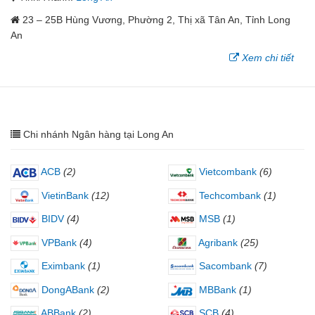
23 – 25B Hùng Vương, Phường 2, Thị xã Tân An, Tỉnh Long
An
Xem chi tiết
Chi nhánh Ngân hàng tại Long An
ACB
(2)
Vietcombank
(6)
VietinBank
(12)
Techcombank
(1)
BIDV
(4)
MSB
(1)
VPBank
(4)
Agribank
(25)
Eximbank
(1)
Sacombank
(7)
DongABank
(2)
MBBank
(1)
ABBank
(2)
SCB
(4)