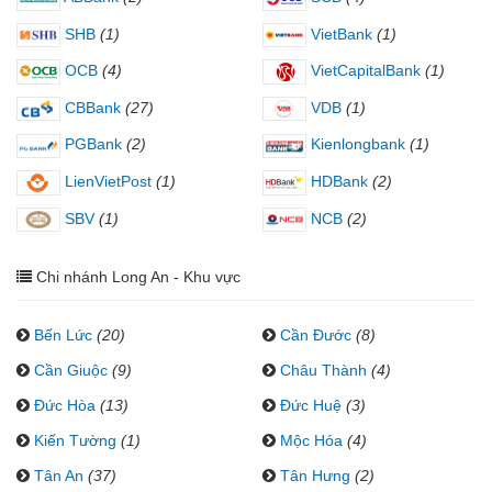
SHB
(1)
VietBank
(1)
OCB
(4)
VietCapitalBank
(1)
CBBank
(27)
VDB
(1)
PGBank
(2)
Kienlongbank
(1)
LienVietPost
(1)
HDBank
(2)
SBV
(1)
NCB
(2)
Chi nhánh Long An - Khu vực
Bến Lức
(20)
Cần Đước
(8)
Cần Giuộc
(9)
Châu Thành
(4)
Đức Hòa
(13)
Đức Huệ
(3)
Kiến Tường
(1)
Mộc Hóa
(4)
Tân An
(37)
Tân Hưng
(2)