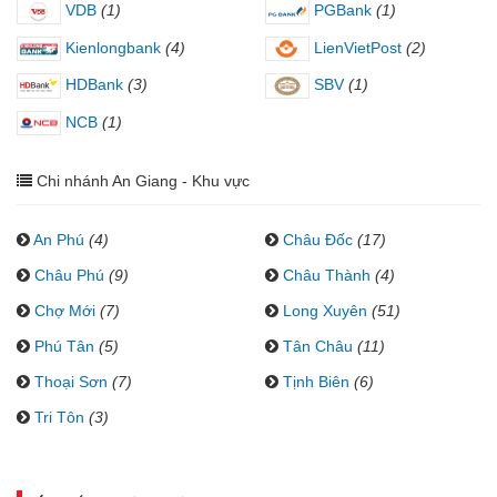
VDB
(1)
PGBank
(1)
Kienlongbank
(4)
LienVietPost
(2)
HDBank
(3)
SBV
(1)
NCB
(1)
Chi nhánh An Giang - Khu vực
An Phú
(4)
Châu Đốc
(17)
Châu Phú
(9)
Châu Thành
(4)
Chợ Mới
(7)
Long Xuyên
(51)
Phú Tân
(5)
Tân Châu
(11)
Thoại Sơn
(7)
Tịnh Biên
(6)
Tri Tôn
(3)