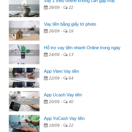
Vay 2 triệu online không cần gặp mặt
28/09 -
22
Vay tiền bằng giấy tờ photo
26/09 -
19
Hỗ trợ vay tiền nhanh Online trong ngày
24/09 -
13
App Vtien Vay tiền
22/09 -
64
App Ucash Vay tiền
20/09 -
40
App YoCash Vay tiền
18/09 -
22