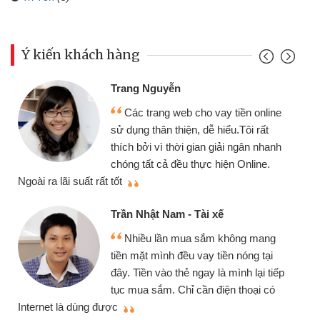
Ý kiến khách hàng
Đoàn Hữu Cảnh
Mình cần tiền gấp nên 
o vay tiền online
chiếc xe wave nhưng thật
dễ hiểu.Tôi rất
gói vay tiền bằng CMND o
an giải ngân nhanh
cần gặp mặt nên rất tiện lợi
ực hiện Online.
thiệu cho bạn bè biết
Cấn Văn Lực - Tạp hóa
i xế
Tôi kinh doanh buôn bán
sắm không mang
nhiều lúc cần vốn nhập hàn
ay tiền nóng tại
đến website qua bạn bè giới
ay là mình lại tiếp
đã giải quyết được công v
n điện thoại có
mình nhanh chóng