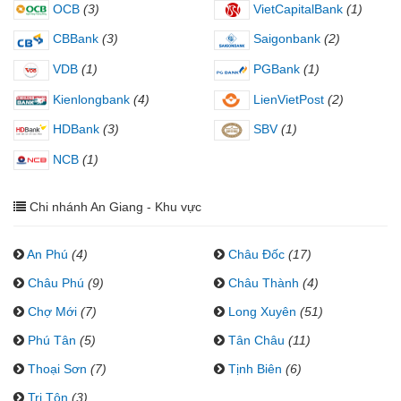
OCB
(3)
VietCapitalBank
(1)
CBBank
(3)
Saigonbank
(2)
VDB
(1)
PGBank
(1)
Kienlongbank
(4)
LienVietPost
(2)
HDBank
(3)
SBV
(1)
NCB
(1)
Chi nhánh An Giang - Khu vực
An Phú
(4)
Châu Đốc
(17)
Châu Phú
(9)
Châu Thành
(4)
Chợ Mới
(7)
Long Xuyên
(51)
Phú Tân
(5)
Tân Châu
(11)
Thoại Sơn
(7)
Tịnh Biên
(6)
Tri Tôn
(3)