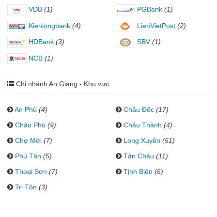
VDB
(1)
PGBank
(1)
Kienlongbank
(4)
LienVietPost
(2)
HDBank
(3)
SBV
(1)
NCB
(1)
Chi nhánh An Giang - Khu vực
An Phú
(4)
Châu Đốc
(17)
Châu Phú
(9)
Châu Thành
(4)
Chợ Mới
(7)
Long Xuyên
(51)
Phú Tân
(5)
Tân Châu
(11)
Thoại Sơn
(7)
Tịnh Biên
(6)
Tri Tôn
(3)