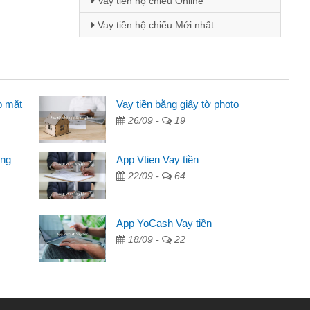
Vay tiền hộ chiếu Online
Vay tiền hộ chiếu Mới nhất
p mặt
inh viên
Vay tiền bằng giấy tờ photo
26/09 -
19
đến thông qua quảng cáo trên facebook. Tôi là
ên cần đóng tiền nhà, sinh nhật bạn bè, mà đọc
ong
App Vtien Vay tiền
c nhanh gọn nên tôi quyết định vay
22/09 -
64
Chánh
ần các ngân hàng không ai cho vay. Trong khi
App YoCash Vay tiền
ệu để giải quyết việc riêng, trong 1-2 ngày tôi trả
18/09 -
22
Cảm ơn đã giúp tôi kịp thời và nhanh chóng