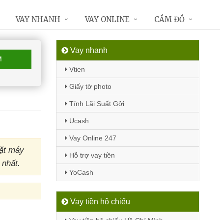
VAY NHANH
VAY ONLINE
CẦM ĐỒ
Vay nhanh
M
Vtien
Giấy tờ photo
Tính Lãi Suất Gởi
Ucash
Vay Online 247
đặt máy
Hỗ trợ vay tiền
 nhất.
YoCash
Vay tiền hộ chiếu