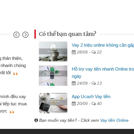
Có thể bạn quan tâm?
Vay 2 triệu online không cần gặ
Mai Lan - S
28/09 -
22
n định cầm cố chiếc xe wave
Tôi biết 
i vay tiền bằng CMND online
sinh viên n
Hỗ trợ vay tiền nhanh Online tr
 tiện lợi, sẽ giới thiệu cho bạn
thấy thủ tụ
ngày
24/09 -
13
Lâm Minh 
Mất 2 tu
App Ucash Vay tiền
án nhỏ lẻ nhiều lúc cần vốn nhập
cần có 2 tri
20/09 -
40
e qua bạn bè giới thiệu tôi đã giải
được thôi. 
ủa mình nhanh chóng
Bạn muốn vay tiền? - Click xem
Vay tiền Online