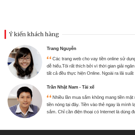
Ý kiến khách hàng
Đoàn Hữu Cảnh
Mình cần tiền gấp nê
sử dụng thân thiện,
nhưng thật may đã có gó
giải ngân nhanh chóng
không cần gặp mặt nên rất
i suất rất tốt
bè biết
Cấn Văn Lực - Tạp hóa
ền mặt mình đều vay
Tôi kinh doanh buôn b
 mình lại tiếp tục mua
hàng, nhờ biết đến websit
à dùng được
quyết được công việc c