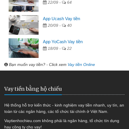
22/09 -
64
App Ucash Vay tiền
20/09 -
40
App YoCash Vay tiền
18/09 -
22
Bạn muốn vay tiền? - Click xem
Vay tiền Online
Vay tiền bằng hộ chiếu
Hệ thống hỗ trợ kiến thức - kinh nghiệm vay tiền nhanh, uy tín, an
toàn từ các ngân hàng, các tổ chức tài chính ở Việt Nam.
Vaytienhochieu.com không phải là ngân hàng, tổ chức tín dụng
hay công ty cho vay!