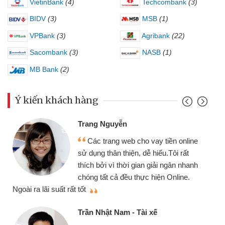
VietinBank
(4)
Techcombank
(3)
BIDV
(3)
MSB
(1)
VPBank
(3)
Agribank
(22)
Sacombank
(3)
NASB
(1)
MB Bank
(2)
Ý kiến khách hàng
Trang Nguyễn
Các trang web cho vay tiền online
sử dụng thân thiện, dễ hiểu.Tôi rất
thích bởi vì thời gian giải ngân nhanh
chóng tất cả đều thực hiện Online.
thi
Ngoài ra lãi suất rất tốt
Trần Nhật Nam - Tài xế