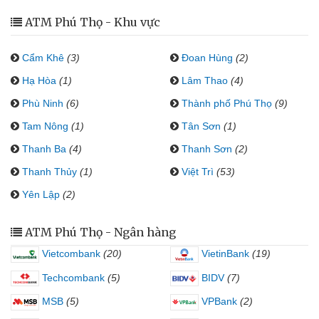
ATM Phú Thọ - Khu vực
Cẩm Khê
(3)
Đoan Hùng
(2)
Hạ Hòa
(1)
Lâm Thao
(4)
Phù Ninh
(6)
Thành phố Phú Thọ
(9)
Tam Nông
(1)
Tân Sơn
(1)
Thanh Ba
(4)
Thanh Sơn
(2)
Thanh Thủy
(1)
Việt Trì
(53)
Yên Lập
(2)
ATM Phú Thọ - Ngân hàng
Vietcombank
(20)
VietinBank
(19)
Techcombank
(5)
BIDV
(7)
MSB
(5)
VPBank
(2)