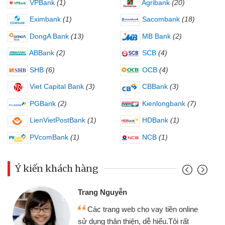
VPBank
(1)
Agribank
(20)
Eximbank
(1)
Sacombank
(18)
DongA Bank
(13)
MB Bank
(2)
ABBank
(2)
SCB
(4)
SHB
(6)
OCB
(4)
Viet Capital Bank
(3)
CBBank
(3)
PGBank
(2)
Kienlongbank
(7)
LienVietPostBank
(1)
HDBank
(1)
PVcomBank
(1)
NCB
(1)
Ý kiến khách hàng
Trang Nguyễn
Các trang web cho vay tiền online
sử dụng thân thiện, dễ hiểu.Tôi rất