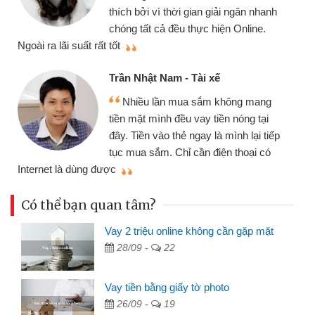
thích bởi vì thời gian giải ngân nhanh
chóng tất cả đều thực hiện Online.
thi
Ngoài ra lãi suất rất tốt
Trần Nhật Nam - Tài xế
Nhiều lần mua sắm không mang
tiền mặt mình đều vay tiền nóng tại
đây. Tiền vào thẻ ngay là mình lại tiếp
tục mua sắm. Chỉ cần điện thoại có
mì
Internet là dùng được
Có thể bạn quan tâm?
Vay 2 triệu online không cần gặp mặt
28/09 -
22
Vay tiền bằng giấy tờ photo
26/09 -
19