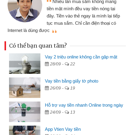
ều lần mua sắm không mang
nhiều lúc cần
ặt mình đều vay tiền nóng tại
đến website qu
ền vào thẻ ngay là mình lại tiếp
đã giải quyết
a sắm. Chỉ cần điện thoại có
mình nhanh chóng
Có thể bạn quan tâm?
Vay 2 triệu online không cần gặp mặt
28/09 -
22
Vay tiền bằng giấy tờ photo
26/09 -
19
Hỗ trợ vay tiền nhanh Online trong ngày
24/09 -
13
App Vtien Vay tiền