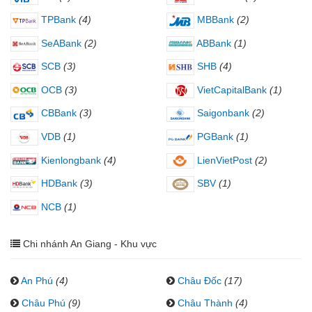
TPBank
(4)
MBBank
(2)
SeABank
(2)
ABBank
(1)
SCB
(3)
SHB
(4)
OCB
(3)
VietCapitalBank
(1)
CBBank
(3)
Saigonbank
(2)
VDB
(1)
PGBank
(1)
Kienlongbank
(4)
LienVietPost
(2)
HDBank
(3)
SBV
(1)
NCB
(1)
Chi nhánh An Giang - Khu vực
An Phú
(4)
Châu Đốc
(17)
Châu Phú
(9)
Châu Thành
(4)