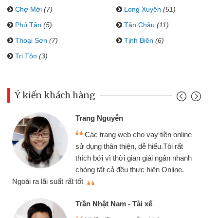
Chợ Mới
(7)
Long Xuyên
(51)
Phú Tân
(5)
Tân Châu
(11)
Thoại Sơn
(7)
Tịnh Biên
(6)
Tri Tôn
(3)
Ý kiến khách hàng
Đoàn Hữu C
 Nguyễn
Mình cần t
 trang web cho vay tiền online
chiếc xe wav
 thân thiện, dễ hiểu.Tôi rất
gói vay tiền
ởi vì thời gian giải ngân nhanh
cần gặp mặt nê
tất cả đều thực hiện Online.
thiệu cho bạn bè biết
Cấn Văn Lực
hật Nam - Tài xế
Tôi kinh d