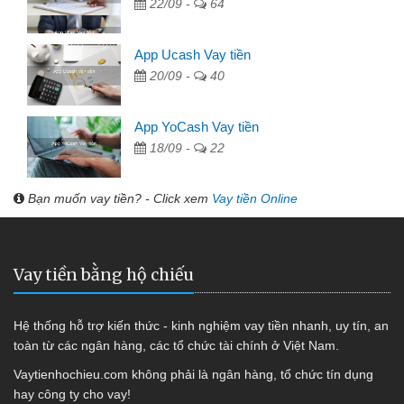
22/09 -
64
App Ucash Vay tiền
20/09 -
40
App YoCash Vay tiền
18/09 -
22
Bạn muốn vay tiền? - Click xem
Vay tiền Online
Vay tiền bằng hộ chiếu
Hệ thống hỗ trợ kiến thức - kinh nghiệm vay tiền nhanh, uy tín, an
toàn từ các ngân hàng, các tổ chức tài chính ở Việt Nam.
Vaytienhochieu.com không phải là ngân hàng, tổ chức tín dụng
hay công ty cho vay!