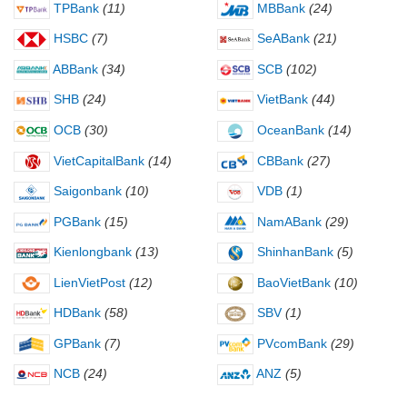
TPBank
(11)
MBBank
(24)
HSBC
(7)
SeABank
(21)
ABBank
(34)
SCB
(102)
SHB
(24)
VietBank
(44)
OCB
(30)
OceanBank
(14)
VietCapitalBank
(14)
CBBank
(27)
Saigonbank
(10)
VDB
(1)
PGBank
(15)
NamABank
(29)
Kienlongbank
(13)
ShinhanBank
(5)
LienVietPost
(12)
BaoVietBank
(10)
HDBank
(58)
SBV
(1)
GPBank
(7)
PVcomBank
(29)
NCB
(24)
ANZ
(5)