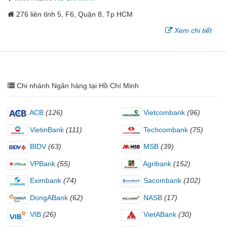
276 liên tỉnh 5, F6, Quận 8, Tp HCM
Xem chi tiết
Chi nhánh Ngân hàng tại Hồ Chí Minh
ACB
(126)
Vietcombank
(96)
VietinBank
(111)
Techcombank
(75)
BIDV
(63)
MSB
(39)
VPBank
(55)
Agribank
(152)
Eximbank
(74)
Sacombank
(102)
DongABank
(62)
NASB
(17)
VIB
(26)
VietABank
(30)