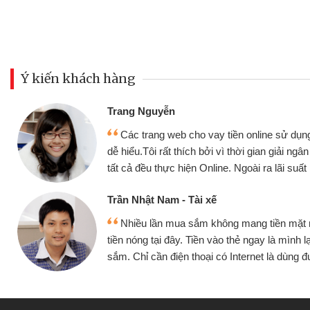
Ý kiến khách hàng
Đoàn Hữu Cảnh
Mình cần tiền gấp nên định 
 thân thiện,
nhưng thật may đã có gói vay 
ân nhanh chóng
không cần gặp mặt nên rất tiện l
rất tốt
bè biết
Cấn Văn Lực - Tạp hóa
 mình đều vay
Tôi kinh doanh buôn bán nhỏ 
ại tiếp tục mua
hàng, nhờ biết đến website qua b
 được
quyết được công việc của mìn