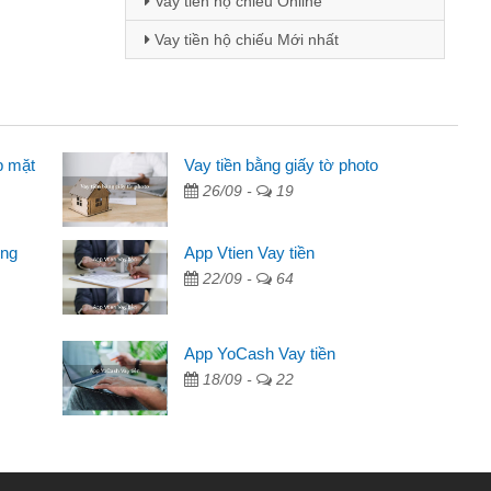
Vay tiền hộ chiếu Online
Vay tiền hộ chiếu Mới nhất
p mặt
ên
Vay tiền bằng giấy tờ photo
26/09 -
19
ng qua quảng cáo trên facebook. Tôi là
đóng tiền nhà, sinh nhật bạn bè, mà đọc
ong
App Vtien Vay tiền
 gọn nên tôi quyết định vay
22/09 -
64
ngân hàng không ai cho vay. Trong khi
App YoCash Vay tiền
ải quyết việc riêng, trong 1-2 ngày tôi trả
18/09 -
22
đã giúp tôi kịp thời và nhanh chóng