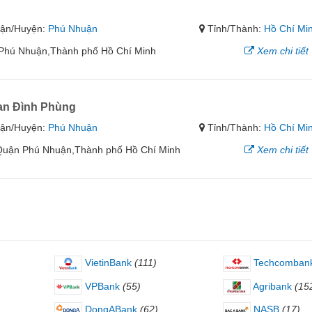
ận/Huyện:
Phú Nhuận
Tỉnh/Thành:
Hồ Chí Mi
Phú Nhuận,Thành phố Hồ Chí Minh
Xem chi tiết
an Đình Phùng
ận/Huyện:
Phú Nhuận
Tỉnh/Thành:
Hồ Chí Mi
Quận Phú Nhuận,Thành phố Hồ Chí Minh
Xem chi tiết
VietinBank
(111)
Techcomban
VPBank
(55)
Agribank
(15
DongABank
(62)
NASB
(17)