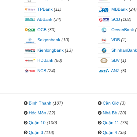
TPBank
(11)
MBBank
(24)
ABBank
(34)
SCB
(102)
OCB
(30)
OceanBank
Saigonbank
(10)
VDB
(1)
Kienlongbank
(13)
ShinhanBank
HDBank
(58)
SBV
(1)
NCB
(24)
ANZ
(5)
Bình Thạnh
(107)
Cần Giờ
(3)
Hóc Môn
(22)
Nhà Bè
(20)
Quận 10
(100)
Quận 11
(75)
Quận 3
(118)
Quận 4
(35)