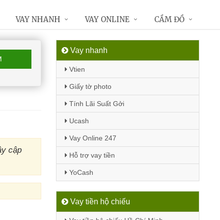
VAY NHANH
VAY ONLINE
CẦM ĐỒ
Vay nhanh
M
Vtien
Giấy tờ photo
Tính Lãi Suất Gởi
Ucash
Vay Online 247
ây cập
Hỗ trợ vay tiền
YoCash
Vay tiền hộ chiếu