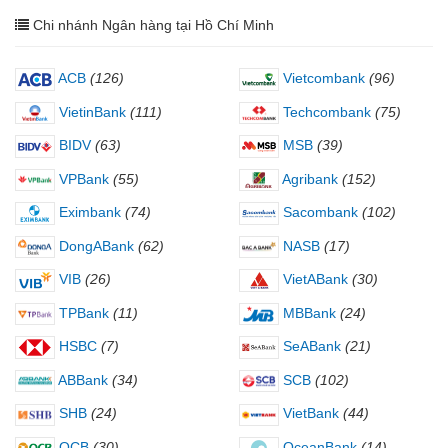
Chi nhánh Ngân hàng tại Hồ Chí Minh
ACB
(126)
Vietcombank
(96)
VietinBank
(111)
Techcombank
(75)
BIDV
(63)
MSB
(39)
VPBank
(55)
Agribank
(152)
Eximbank
(74)
Sacombank
(102)
DongABank
(62)
NASB
(17)
VIB
(26)
VietABank
(30)
TPBank
(11)
MBBank
(24)
HSBC
(7)
SeABank
(21)
ABBank
(34)
SCB
(102)
SHB
(24)
VietBank
(44)
OCB
(30)
OceanBank
(14)