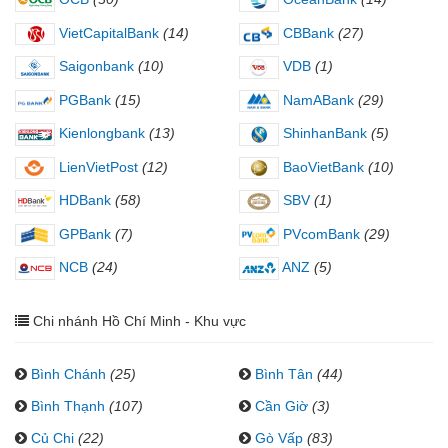
VietCapitalBank
(14)
CBBank
(27)
Saigonbank
(10)
VDB
(1)
PGBank
(15)
NamABank
(29)
Kienlongbank
(13)
ShinhanBank
(5)
LienVietPost
(12)
BaoVietBank
(10)
HDBank
(58)
SBV
(1)
GPBank
(7)
PVcomBank
(29)
NCB
(24)
ANZ
(5)
Chi nhánh Hồ Chí Minh - Khu vực
Bình Chánh
(25)
Bình Tân
(44)
Bình Thạnh
(107)
Cần Giờ
(3)
Củ Chi
(22)
Gò Vấp
(83)