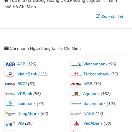
Tòa nhà H2 Đường Hoàng Diệu,Phường 8,Quận 4,Thành
phố Hồ Chí Minh
Xem chi tiết
Chi nhánh Ngân hàng tại Hồ Chí Minh
ACB
(126)
Vietcombank
(96)
VietinBank
(111)
Techcombank
(75)
BIDV
(63)
MSB
(39)
VPBank
(55)
Agribank
(152)
Eximbank
(74)
Sacombank
(102)
DongABank
(62)
NASB
(17)
VIB
(26)
VietABank
(30)