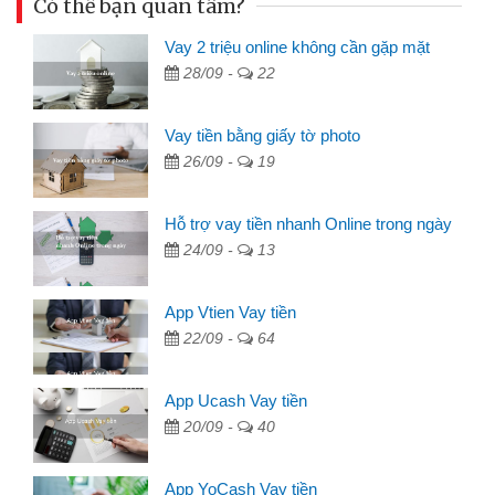
Có thể bạn quan tâm?
Vay 2 triệu online không cần gặp mặt
28/09 -
22
Vay tiền bằng giấy tờ photo
26/09 -
19
Hỗ trợ vay tiền nhanh Online trong ngày
24/09 -
13
App Vtien Vay tiền
22/09 -
64
App Ucash Vay tiền
20/09 -
40
App YoCash Vay tiền