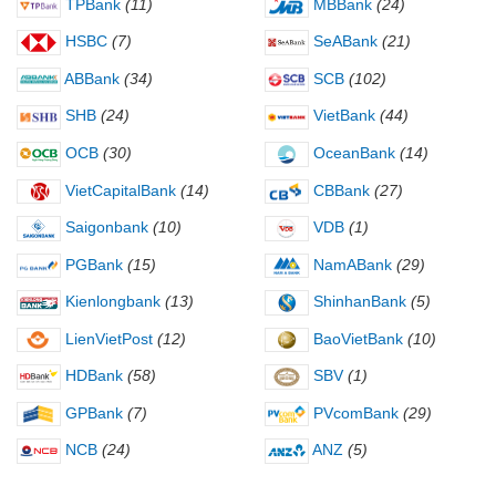
TPBank
(11)
MBBank
(24)
HSBC
(7)
SeABank
(21)
ABBank
(34)
SCB
(102)
SHB
(24)
VietBank
(44)
OCB
(30)
OceanBank
(14)
VietCapitalBank
(14)
CBBank
(27)
Saigonbank
(10)
VDB
(1)
PGBank
(15)
NamABank
(29)
Kienlongbank
(13)
ShinhanBank
(5)
LienVietPost
(12)
BaoVietBank
(10)
HDBank
(58)
SBV
(1)
GPBank
(7)
PVcomBank
(29)
NCB
(24)
ANZ
(5)