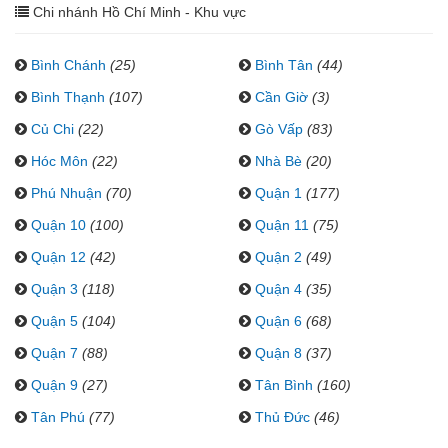
Chi nhánh Hồ Chí Minh - Khu vực
Bình Chánh
(25)
Bình Tân
(44)
Bình Thạnh
(107)
Cần Giờ
(3)
Củ Chi
(22)
Gò Vấp
(83)
Hóc Môn
(22)
Nhà Bè
(20)
Phú Nhuận
(70)
Quận 1
(177)
Quận 10
(100)
Quận 11
(75)
Quận 12
(42)
Quận 2
(49)
Quận 3
(118)
Quận 4
(35)
Quận 5
(104)
Quận 6
(68)
Quận 7
(88)
Quận 8
(37)
Quận 9
(27)
Tân Bình
(160)
Tân Phú
(77)
Thủ Đức
(46)