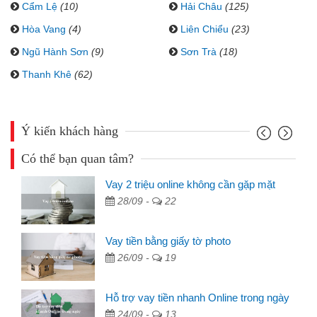
Cẩm Lệ
(10)
Hải Châu
(125)
Hòa Vang
(4)
Liên Chiểu
(23)
Ngũ Hành Sơn
(9)
Sơn Trà
(18)
Thanh Khê
(62)
Ý kiến khách hàng
Có thể bạn quan tâm?
Vay 2 triệu online không cần gặp mặt
28/09 -
22
Vay tiền bằng giấy tờ photo
26/09 -
19
Hỗ trợ vay tiền nhanh Online trong ngày
24/09 -
13