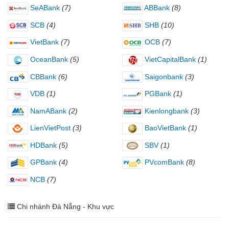
SeABank
(7)
ABBank
(8)
SCB
(4)
SHB
(10)
VietBank
(7)
OCB
(7)
OceanBank
(5)
VietCapitalBank
(1)
CBBank
(6)
Saigonbank
(3)
VDB
(1)
PGBank
(1)
NamABank
(2)
Kienlongbank
(3)
LienVietPost
(3)
BaoVietBank
(1)
HDBank
(5)
SBV
(1)
GPBank
(4)
PVcomBank
(8)
NCB
(7)
Chi nhánh Đà Nẵng - Khu vực