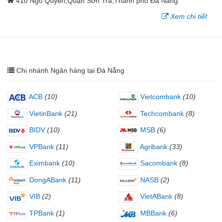
410 Ngô Quyền,Quận Sơn Trà,Thành phố Đà Nẵng
Xem chi tiết
Chi nhánh Ngân hàng tại Đà Nẵng
ACB
(10)
Vietcombank
(10)
VietinBank
(21)
Techcombank
(8)
BIDV
(10)
MSB
(6)
VPBank
(11)
Agribank
(33)
Eximbank
(10)
Sacombank
(8)
DongABank
(11)
NASB
(2)
VIB
(2)
VietABank
(8)
TPBank
(1)
MBBank
(6)