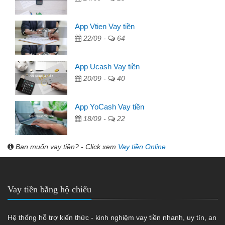
App Vtien Vay tiền
22/09 -
64
App Ucash Vay tiền
20/09 -
40
App YoCash Vay tiền
18/09 -
22
Bạn muốn vay tiền? - Click xem
Vay tiền Online
Vay tiền bằng hộ chiếu
Hệ thống hỗ trợ kiến thức - kinh nghiệm vay tiền nhanh, uy tín, an