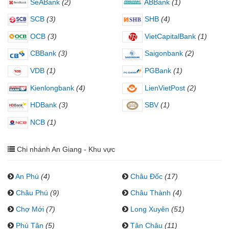
SeABank
(2)
ABBank
(1)
SCB
(3)
SHB
(4)
OCB
(3)
VietCapitalBank
(1)
CBBank
(3)
Saigonbank
(2)
VDB
(1)
PGBank
(1)
Kienlongbank
(4)
LienVietPost
(2)
HDBank
(3)
SBV
(1)
NCB
(1)
Chi nhánh An Giang - Khu vực
An Phú
(4)
Châu Đốc
(17)
Châu Phú
(9)
Châu Thành
(4)
Chợ Mới
(7)
Long Xuyên
(51)
Phú Tân
(5)
Tân Châu
(11)