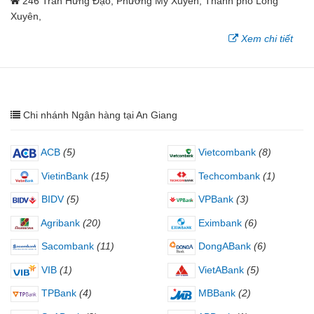
246 Trần Hưng Đạo, Phường Mỹ Xuyên, Thành phố Long
Xuyên,
Xem chi tiết
Chi nhánh Ngân hàng tại An Giang
ACB
(5)
Vietcombank
(8)
VietinBank
(15)
Techcombank
(1)
BIDV
(5)
VPBank
(3)
Agribank
(20)
Eximbank
(6)
Sacombank
(11)
DongABank
(6)
VIB
(1)
VietABank
(5)
TPBank
(4)
MBBank
(2)