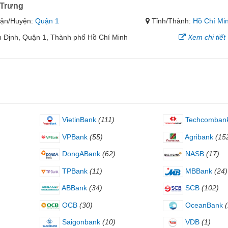
 Trưng
ận/Huyện:
Quận 1
Tỉnh/Thành:
Hồ Chí Mi
 Định, Quận 1, Thành phố Hồ Chí Minh
Xem chi tiết
VietinBank
(111)
Techcomban
VPBank
(55)
Agribank
(15
DongABank
(62)
NASB
(17)
TPBank
(11)
MBBank
(24)
ABBank
(34)
SCB
(102)
OCB
(30)
OceanBank
Saigonbank
(10)
VDB
(1)