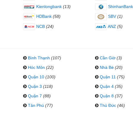
Kienlongbank
(13)
ShinhanBank
HDBank
(58)
SBV
(1)
NCB
(24)
ANZ
(5)
Bình Thạnh
(107)
Cần Giờ
(3)
Hóc Môn
(22)
Nhà Bè
(20)
Quận 10
(100)
Quận 11
(75)
Quận 3
(118)
Quận 4
(35)
Quận 7
(88)
Quận 8
(37)
Tân Phú
(77)
Thủ Đức
(46)