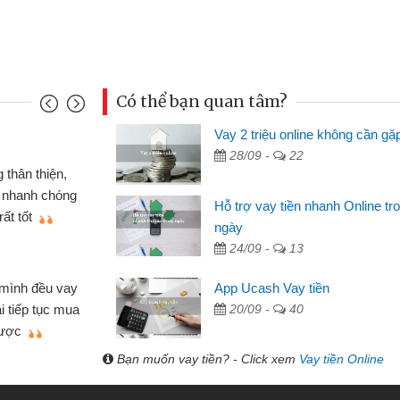
Có thể bạn quan tâm?
Vay 2 triệu online không cần gặ
Mai Lan
28/09 -
22
p nên định cầm cố chiếc xe wave
Tôi 
ó gói vay tiền bằng CMND online
sinh vi
Hỗ trợ vay tiền nhanh Online tr
 rất tiện lợi, sẽ giới thiệu cho bạn
thấy th
ngày
24/09 -
13
Lâm Mi
 hóa
Mất 
App Ucash Vay tiền
ôn bán nhỏ lẻ nhiều lúc cần vốn nhập
cần có 2
20/09 -
40
bsite qua bạn bè giới thiệu tôi đã giải
được th
ệc của mình nhanh chóng
Bạn muốn vay tiền? - Click xem
Vay tiền Online