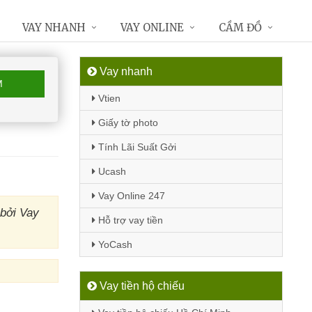
VAY NHANH
VAY ONLINE
CẦM ĐỒ
Vay nhanh
M
Vtien
Giấy tờ photo
Tính Lãi Suất Gởi
Ucash
Vay Online 247
bởi Vay
Hỗ trợ vay tiền
YoCash
Vay tiền hộ chiếu