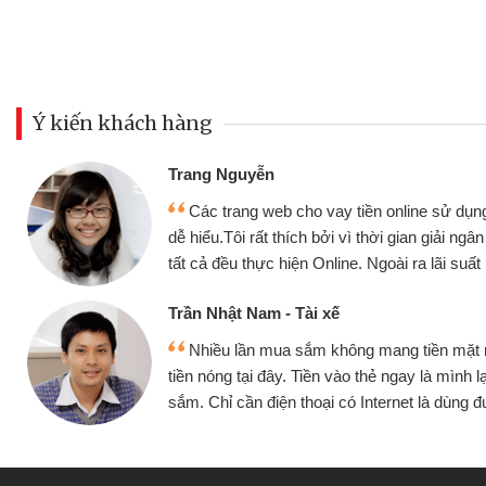
Ý kiến khách hàng
Đoàn Hữu Cảnh
Mình cần tiền gấ
ine sử dụng thân thiện,
nhưng thật may đã c
gian giải ngân nhanh chóng
không cần gặp mặt nên
ra lãi suất rất tốt
bè biết
Cấn Văn Lực - Tạp
g tiền mặt mình đều vay
Tôi kinh doanh bu
y là mình lại tiếp tục mua
hàng, nhờ biết đến we
et là dùng được
quyết được công vi