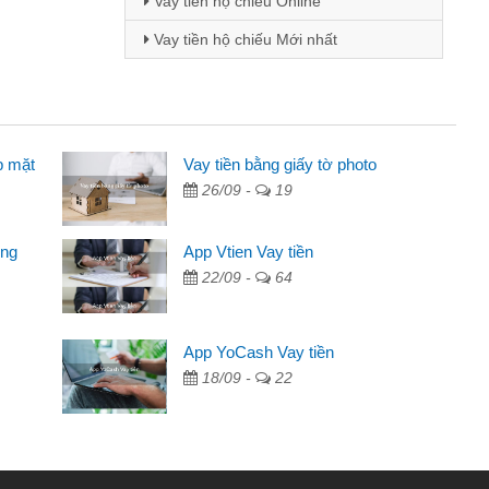
Vay tiền hộ chiếu Online
Vay tiền hộ chiếu Mới nhất
p mặt
 - Sinh viên
Vay tiền bằng giấy tờ photo
26/09 -
19
biết đến thông qua quảng cáo trên facebook. Tôi là
ên nên cần đóng tiền nhà, sinh nhật bạn bè, mà đọc
ong
App Vtien Vay tiền
ủ tục nhanh gọn nên tôi quyết định vay
22/09 -
64
nh Chánh
2 tuần các ngân hàng không ai cho vay. Trong khi
App YoCash Vay tiền
 triệu để giải quyết việc riêng, trong 1-2 ngày tôi trả
18/09 -
22
ôi. Cảm ơn đã giúp tôi kịp thời và nhanh chóng