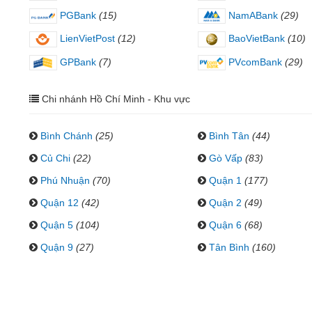
PGBank
(15)
NamABank
(29)
LienVietPost
(12)
BaoVietBank
(10)
GPBank
(7)
PVcomBank
(29)
Chi nhánh Hồ Chí Minh - Khu vực
Bình Chánh
(25)
Bình Tân
(44)
Củ Chi
(22)
Gò Vấp
(83)
Phú Nhuận
(70)
Quận 1
(177)
Quận 12
(42)
Quận 2
(49)
Quận 5
(104)
Quận 6
(68)
Quận 9
(27)
Tân Bình
(160)