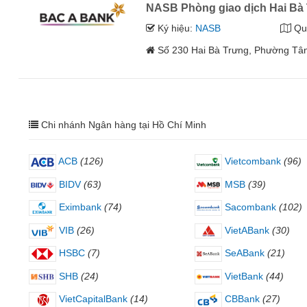
NASB Phòng giao dịch Hai Bà
Ký hiệu:
NASB
Qu
Số 230 Hai Bà Trưng, Phường Tân
Chi nhánh Ngân hàng tại Hồ Chí Minh
ACB
(126)
Vietcombank
(96)
BIDV
(63)
MSB
(39)
Eximbank
(74)
Sacombank
(102)
VIB
(26)
VietABank
(30)
HSBC
(7)
SeABank
(21)
SHB
(24)
VietBank
(44)
VietCapitalBank
(14)
CBBank
(27)