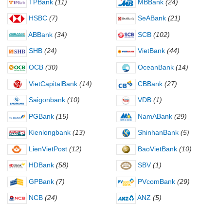
TPBank
(11)
MBBank
(24)
HSBC
(7)
SeABank
(21)
ABBank
(34)
SCB
(102)
SHB
(24)
VietBank
(44)
OCB
(30)
OceanBank
(14)
VietCapitalBank
(14)
CBBank
(27)
Saigonbank
(10)
VDB
(1)
PGBank
(15)
NamABank
(29)
Kienlongbank
(13)
ShinhanBank
(5)
LienVietPost
(12)
BaoVietBank
(10)
HDBank
(58)
SBV
(1)
GPBank
(7)
PVcomBank
(29)
NCB
(24)
ANZ
(5)