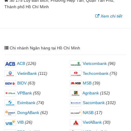
Số 175 Lũy Bán Bích, Phường Hiệp Tân, Quận Tân Phú,
Thành phố Hồ Chí Minh
Xem chi tiết
Chi nhánh Ngân hàng tại Hồ Chí Minh
ACB
(126)
Vietcombank
(96)
VietinBank
(111)
Techcombank
(75)
BIDV
(63)
MSB
(39)
VPBank
(55)
Agribank
(152)
Eximbank
(74)
Sacombank
(102)
DongABank
(62)
NASB
(17)
VIB
(26)
VietABank
(30)