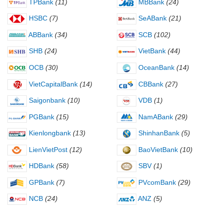
TPBank
(11)
MBBank
(24)
HSBC
(7)
SeABank
(21)
ABBank
(34)
SCB
(102)
SHB
(24)
VietBank
(44)
OCB
(30)
OceanBank
(14)
VietCapitalBank
(14)
CBBank
(27)
Saigonbank
(10)
VDB
(1)
PGBank
(15)
NamABank
(29)
Kienlongbank
(13)
ShinhanBank
(5)
LienVietPost
(12)
BaoVietBank
(10)
HDBank
(58)
SBV
(1)
GPBank
(7)
PVcomBank
(29)
NCB
(24)
ANZ
(5)