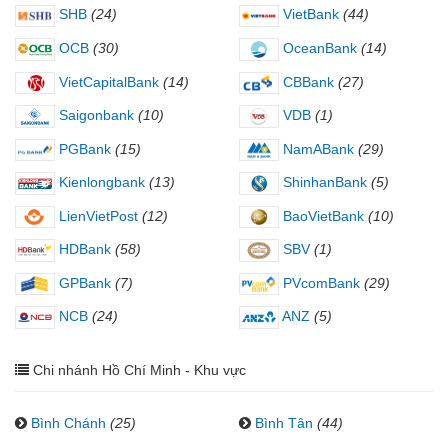
SHB
(24)
VietBank
(44)
OCB
(30)
OceanBank
(14)
VietCapitalBank
(14)
CBBank
(27)
Saigonbank
(10)
VDB
(1)
PGBank
(15)
NamABank
(29)
Kienlongbank
(13)
ShinhanBank
(5)
LienVietPost
(12)
BaoVietBank
(10)
HDBank
(58)
SBV
(1)
GPBank
(7)
PVcomBank
(29)
NCB
(24)
ANZ
(5)
Chi nhánh Hồ Chí Minh - Khu vực
Bình Chánh
(25)
Bình Tân
(44)