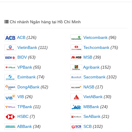
Chi nhánh Ngân hàng tại Hồ Chí Minh
ACB
(126)
Vietcombank
(96)
VietinBank
(111)
Techcombank
(75)
BIDV
(63)
MSB
(39)
VPBank
(55)
Agribank
(152)
Eximbank
(74)
Sacombank
(102)
DongABank
(62)
NASB
(17)
VIB
(26)
VietABank
(30)
TPBank
(11)
MBBank
(24)
HSBC
(7)
SeABank
(21)
ABBank
(34)
SCB
(102)