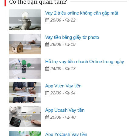
Có thể bạn quan tâm?
Vay 2 triệu online không cần gặp mặt
28/09 -
22
Vay tiền bằng giấy tờ photo
26/09 -
19
Hỗ trợ vay tiền nhanh Online trong ngày
24/09 -
13
App Vtien Vay tiền
22/09 -
64
App Ucash Vay tiền
20/09 -
40
App YoCash Vay tiền