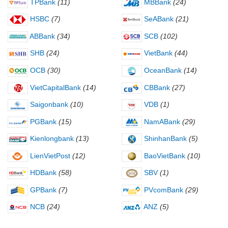
TPBank
(11)
MBBank
(24)
HSBC
(7)
SeABank
(21)
ABBank
(34)
SCB
(102)
SHB
(24)
VietBank
(44)
OCB
(30)
OceanBank
(14)
VietCapitalBank
(14)
CBBank
(27)
Saigonbank
(10)
VDB
(1)
PGBank
(15)
NamABank
(29)
Kienlongbank
(13)
ShinhanBank
(5)
LienVietPost
(12)
BaoVietBank
(10)
HDBank
(58)
SBV
(1)
GPBank
(7)
PVcomBank
(29)
NCB
(24)
ANZ
(5)