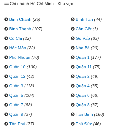
Chi nhánh Hồ Chí Minh - Khu vực
Bình Chánh
(25)
Bình Tân
(44)
Bình Thạnh
(107)
Cần Giờ
(3)
Củ Chi
(22)
Gò Vấp
(83)
Hóc Môn
(22)
Nhà Bè
(20)
Phú Nhuận
(70)
Quận 1
(177)
Quận 10
(100)
Quận 11
(75)
Quận 12
(42)
Quận 2
(49)
Quận 3
(118)
Quận 4
(35)
Quận 5
(104)
Quận 6
(68)
Quận 7
(88)
Quận 8
(37)
Quận 9
(27)
Tân Bình
(160)
Tân Phú
(77)
Thủ Đức
(46)