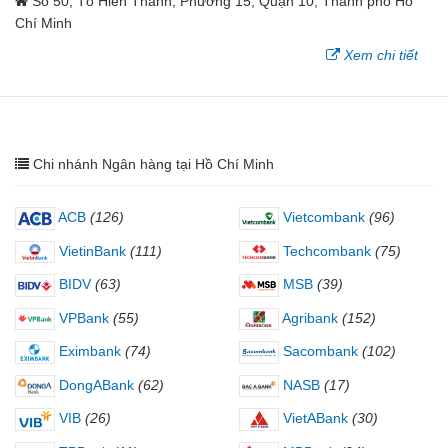
Số 50, Tô Hiến Thành, Phường 15, Quận 10, Thành phố Hồ
Chí Minh
Xem chi tiết
Chi nhánh Ngân hàng tại Hồ Chí Minh
ACB
(126)
Vietcombank
(96)
VietinBank
(111)
Techcombank
(75)
BIDV
(63)
MSB
(39)
VPBank
(55)
Agribank
(152)
Eximbank
(74)
Sacombank
(102)
DongABank
(62)
NASB
(17)
VIB
(26)
VietABank
(30)