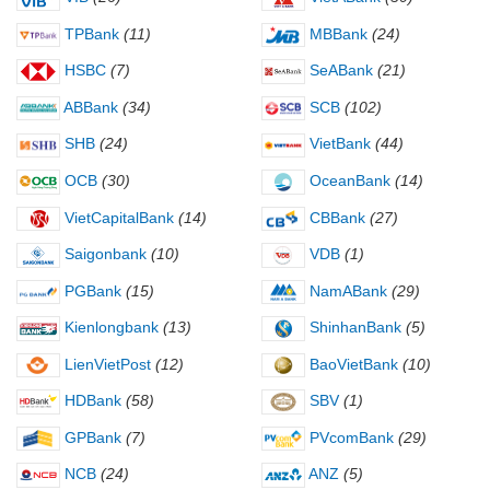
TPBank
(11)
MBBank
(24)
HSBC
(7)
SeABank
(21)
ABBank
(34)
SCB
(102)
SHB
(24)
VietBank
(44)
OCB
(30)
OceanBank
(14)
VietCapitalBank
(14)
CBBank
(27)
Saigonbank
(10)
VDB
(1)
PGBank
(15)
NamABank
(29)
Kienlongbank
(13)
ShinhanBank
(5)
LienVietPost
(12)
BaoVietBank
(10)
HDBank
(58)
SBV
(1)
GPBank
(7)
PVcomBank
(29)
NCB
(24)
ANZ
(5)