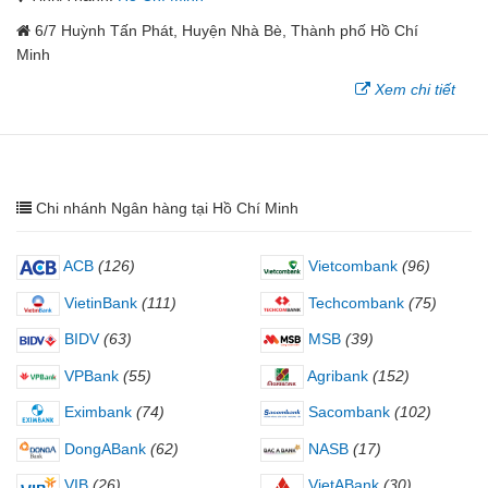
6/7 Huỳnh Tấn Phát, Huyện Nhà Bè, Thành phố Hồ Chí
Minh
Xem chi tiết
Chi nhánh Ngân hàng tại Hồ Chí Minh
ACB
(126)
Vietcombank
(96)
VietinBank
(111)
Techcombank
(75)
BIDV
(63)
MSB
(39)
VPBank
(55)
Agribank
(152)
Eximbank
(74)
Sacombank
(102)
DongABank
(62)
NASB
(17)
VIB
(26)
VietABank
(30)