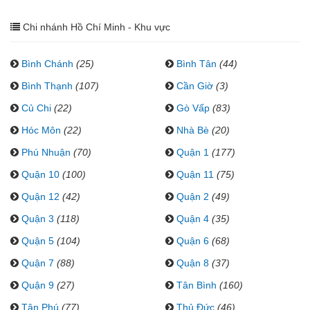
Chi nhánh Hồ Chí Minh - Khu vực
Bình Chánh
(25)
Bình Tân
(44)
Bình Thạnh
(107)
Cần Giờ
(3)
Củ Chi
(22)
Gò Vấp
(83)
Hóc Môn
(22)
Nhà Bè
(20)
Phú Nhuận
(70)
Quận 1
(177)
Quận 10
(100)
Quận 11
(75)
Quận 12
(42)
Quận 2
(49)
Quận 3
(118)
Quận 4
(35)
Quận 5
(104)
Quận 6
(68)
Quận 7
(88)
Quận 8
(37)
Quận 9
(27)
Tân Bình
(160)
Tân Phú
(77)
Thủ Đức
(46)