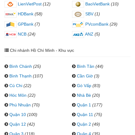
LienVietPost
(12)
BaoVietBank
(10)
HDBank
(58)
SBV
(1)
GPBank
(7)
PVcomBank
(29)
NCB
(24)
ANZ
(5)
Chi nhánh Hồ Chí Minh - Khu vực
Bình Chánh
(25)
Bình Tân
(44)
Bình Thạnh
(107)
Cần Giờ
(3)
Củ Chi
(22)
Gò Vấp
(83)
Hóc Môn
(22)
Nhà Bè
(20)
Phú Nhuận
(70)
Quận 1
(177)
Quận 10
(100)
Quận 11
(75)
Quận 12
(42)
Quận 2
(49)
Quận 3
(118)
Quận 4
(35)