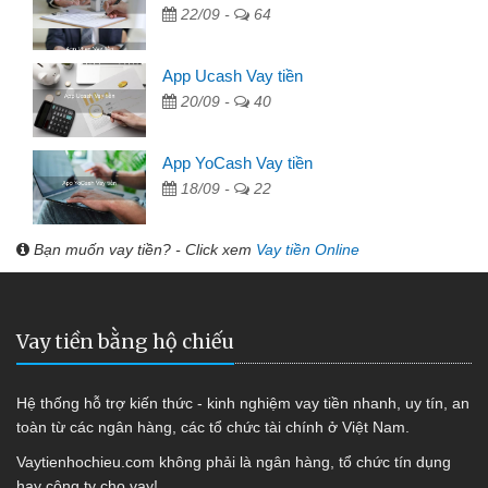
22/09 -
64
App Ucash Vay tiền
20/09 -
40
App YoCash Vay tiền
18/09 -
22
Bạn muốn vay tiền? - Click xem
Vay tiền Online
Vay tiền bằng hộ chiếu
Hệ thống hỗ trợ kiến thức - kinh nghiệm vay tiền nhanh, uy tín, an
toàn từ các ngân hàng, các tổ chức tài chính ở Việt Nam.
Vaytienhochieu.com không phải là ngân hàng, tổ chức tín dụng
hay công ty cho vay!