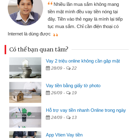
Tôi kinh doanh buôn
ua sắm không mang
nhiều lúc cần vốn nhập
u vay tiền nóng tại
đến website qua bạn bè 
ẻ ngay là mình lại tiếp
đã giải quyết được côn
ỉ cần điện thoại có
mình nhanh chóng
Có thể bạn quan tâm?
Vay 2 triệu online không cần gặp mặt
28/09 -
22
Vay tiền bằng giấy tờ photo
26/09 -
19
Hỗ trợ vay tiền nhanh Online trong ngày
24/09 -
13
App Vtien Vay tiền