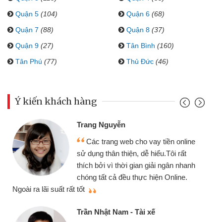
Quận 5
(104)
Quận 6
(68)
Quận 7
(88)
Quận 8
(37)
Quận 9
(27)
Tân Bình
(160)
Tân Phú
(77)
Thủ Đức
(46)
Ý kiến khách hàng
Đoàn Hữu Cảnh
Mình cần tiền gấp 
b cho vay tiền online
chiếc xe wave nhưng t
ện, dễ hiểu.Tôi rất
gói vay tiền bằng CMN
i gian giải ngân nhanh
cần gặp mặt nên rất tiện
 thực hiện Online.
thiệu cho bạn bè biết
Cấn Văn Lực - Tạp h
- Tài xế