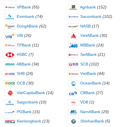
VPBank
(55)
Agribank
(152)
Eximbank
(74)
Sacombank
(102)
DongABank
(62)
NASB
(17)
VIB
(26)
VietABank
(30)
TPBank
(11)
MBBank
(24)
HSBC
(7)
SeABank
(21)
ABBank
(34)
SCB
(102)
SHB
(24)
VietBank
(44)
OCB
(30)
OceanBank
(14)
VietCapitalBank
(14)
CBBank
(27)
Saigonbank
(10)
VDB
(1)
PGBank
(15)
NamABank
(29)
Kienlongbank
(13)
ShinhanBank
(5)