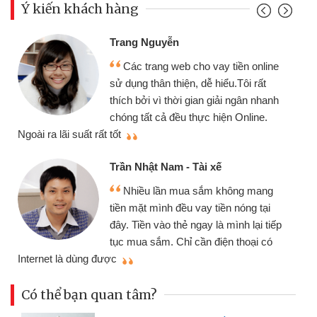
Ý kiến khách hàng
Đoàn Hữu Cảnh
yễn
Mình cần tiền 
g web cho vay tiền online
chiếc xe wave như
 thiện, dễ hiểu.Tôi rất
gói vay tiền bằng
 thời gian giải ngân nhanh
cần gặp mặt nên rất
ả đều thực hiện Online.
thiệu cho bạn bè biết
Cấn Văn Lực - Tạ
Nam - Tài xế
Tôi kinh doanh 
ần mua sắm không mang
nhiều lúc cần vốn 
nh đều vay tiền nóng tại
đến website qua bạn
o thẻ ngay là mình lại tiếp
đã giải quyết được
. Chỉ cần điện thoại có
mình nhanh chóng
Có thể bạn quan tâm?