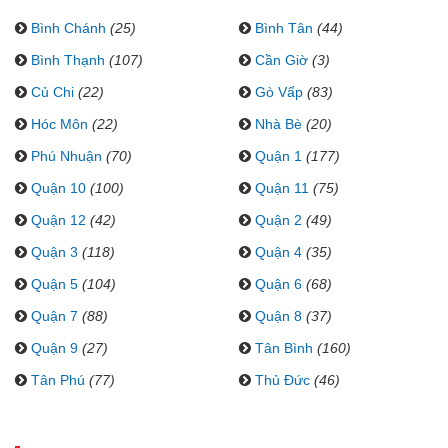
Bình Chánh
(25)
Bình Tân
(44)
Bình Thạnh
(107)
Cần Giờ
(3)
Củ Chi
(22)
Gò Vấp
(83)
Hóc Môn
(22)
Nhà Bè
(20)
Phú Nhuận
(70)
Quận 1
(177)
Quận 10
(100)
Quận 11
(75)
Quận 12
(42)
Quận 2
(49)
Quận 3
(118)
Quận 4
(35)
Quận 5
(104)
Quận 6
(68)
Quận 7
(88)
Quận 8
(37)
Quận 9
(27)
Tân Bình
(160)
Tân Phú
(77)
Thủ Đức
(46)