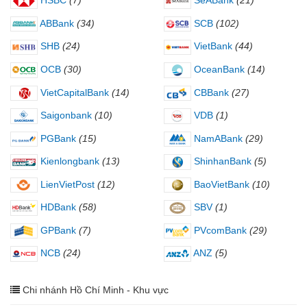
HSBC
(7)
SeABank
(21)
ABBank
(34)
SCB
(102)
SHB
(24)
VietBank
(44)
OCB
(30)
OceanBank
(14)
VietCapitalBank
(14)
CBBank
(27)
Saigonbank
(10)
VDB
(1)
PGBank
(15)
NamABank
(29)
Kienlongbank
(13)
ShinhanBank
(5)
LienVietPost
(12)
BaoVietBank
(10)
HDBank
(58)
SBV
(1)
GPBank
(7)
PVcomBank
(29)
NCB
(24)
ANZ
(5)
Chi nhánh Hồ Chí Minh - Khu vực