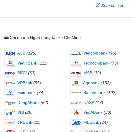
Xem chi tiết
Chi nhánh Ngân hàng tại Hồ Chí Minh
ACB
(126)
Vietcombank
(96)
VietinBank
(111)
Techcombank
(75)
BIDV
(63)
MSB
(39)
VPBank
(55)
Agribank
(152)
Eximbank
(74)
Sacombank
(102)
DongABank
(62)
NASB
(17)
VIB
(26)
VietABank
(30)
TPBank
(11)
MBBank
(24)