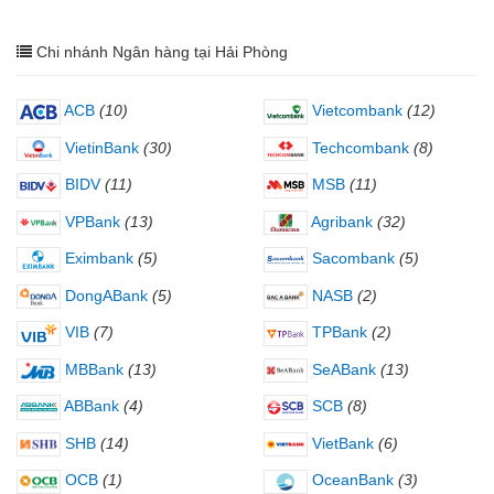
Chi nhánh Ngân hàng tại Hải Phòng
ACB
(10)
Vietcombank
(12)
VietinBank
(30)
Techcombank
(8)
BIDV
(11)
MSB
(11)
VPBank
(13)
Agribank
(32)
Eximbank
(5)
Sacombank
(5)
DongABank
(5)
NASB
(2)
VIB
(7)
TPBank
(2)
MBBank
(13)
SeABank
(13)
ABBank
(4)
SCB
(8)
SHB
(14)
VietBank
(6)
OCB
(1)
OceanBank
(3)