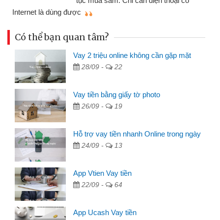
tục mua sắm. Chỉ cần điện thoại có
mì
Internet là dùng được
Có thể bạn quan tâm?
Vay 2 triệu online không cần gặp mặt
28/09 -
22
Vay tiền bằng giấy tờ photo
26/09 -
19
Hỗ trợ vay tiền nhanh Online trong ngày
24/09 -
13
App Vtien Vay tiền
22/09 -
64
App Ucash Vay tiền