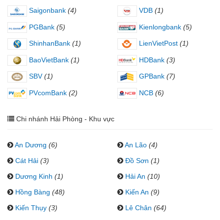
Saigonbank
(4)
VDB
(1)
PGBank
(5)
Kienlongbank
(5)
ShinhanBank
(1)
LienVietPost
(1)
BaoVietBank
(1)
HDBank
(3)
SBV
(1)
GPBank
(7)
PVcomBank
(2)
NCB
(6)
Chi nhánh Hải Phòng - Khu vực
An Dương
(6)
An Lão
(4)
Cát Hải
(3)
Đồ Sơn
(1)
Dương Kinh
(1)
Hải An
(10)
Hồng Bàng
(48)
Kiến An
(9)
Kiến Thụy
(3)
Lê Chân
(64)