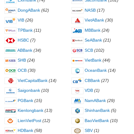
Eximbank
(74)
Sacombank
(102)
DongABank
(62)
NASB
(17)
VIB
(26)
VietABank
(30)
TPBank
(11)
MBBank
(24)
HSBC
(7)
SeABank
(21)
ABBank
(34)
SCB
(102)
SHB
(24)
VietBank
(44)
OCB
(30)
OceanBank
(14)
VietCapitalBank
(14)
CBBank
(27)
Saigonbank
(10)
VDB
(1)
PGBank
(15)
NamABank
(29)
Kienlongbank
(13)
ShinhanBank
(5)
LienVietPost
(12)
BaoVietBank
(10)
HDBank
(58)
SBV
(1)