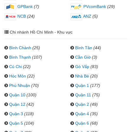
GPBank
(7)
PVcomBank
(29)
NCB
(24)
ANZ
(5)
Chi nhánh Hồ Chí Minh - Khu vực
Bình Chánh
(25)
Bình Tân
(44)
Bình Thạnh
(107)
Cần Giờ
(3)
Củ Chi
(22)
Gò Vấp
(83)
Hóc Môn
(22)
Nhà Bè
(20)
Phú Nhuận
(70)
Quận 1
(177)
Quận 10
(100)
Quận 11
(75)
Quận 12
(42)
Quận 2
(49)
Quận 3
(118)
Quận 4
(35)
Quận 5
(104)
Quận 6
(68)