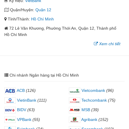
Ký hiệu:
VietBank
Quận/Huyện:
Quận 12
Tỉnh/Thành:
Hồ Chí Minh
72 Lê Văn Khương, Phường Thới An, Quận 12, Thành phố
Hồ Chí Minh
Xem chi tiết
Chi nhánh Ngân hàng tại Hồ Chí Minh
ACB
(126)
Vietcombank
(96)
VietinBank
(111)
Techcombank
(75)
BIDV
(63)
MSB
(39)
VPBank
(55)
Agribank
(152)