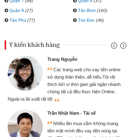
Quận 7
(88)
Quận 8
(37)
Quận 9
(27)
Tân Bình
(160)
Tân Phú
(77)
Thủ Đức
(46)
Ý kiến khách hàng
Đoàn Hữu Cảnh
yễn
Mình cần tiền 
g web cho vay tiền online
chiếc xe wave như
 thiện, dễ hiểu.Tôi rất
gói vay tiền bằng
 thời gian giải ngân nhanh
cần gặp mặt nên rất
ả đều thực hiện Online.
thiệu cho bạn bè biết
Cấn Văn Lực - Tạ
Nam - Tài xế
Tôi kinh doanh 
ần mua sắm không mang
nhiều lúc cần vốn 
nh đều vay tiền nóng tại
đến website qua bạn