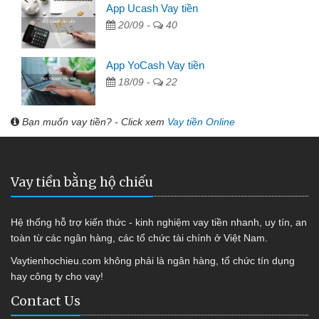
App Ucash Vay tiền
20/09 -
40
App YoCash Vay tiền
18/09 -
22
Bạn muốn vay tiền? - Click xem
Vay tiền Online
Vay tiền bằng hộ chiếu
Hệ thống hỗ trợ kiến thức - kinh nghiệm vay tiền nhanh, uy tín, an
toàn từ các ngân hàng, các tổ chức tài chính ở Việt Nam.
Vaytienhochieu.com không phải là ngân hàng, tổ chức tín dụng
hay công ty cho vay!
Contact Us