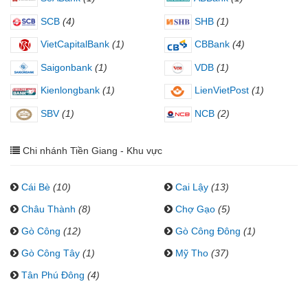
SCB
(4)
SHB
(1)
VietCapitalBank
(1)
CBBank
(4)
Saigonbank
(1)
VDB
(1)
Kienlongbank
(1)
LienVietPost
(1)
SBV
(1)
NCB
(2)
Chi nhánh Tiền Giang - Khu vực
Cái Bè
(10)
Cai Lậy
(13)
Châu Thành
(8)
Chợ Gạo
(5)
Gò Công
(12)
Gò Công Đông
(1)
Gò Công Tây
(1)
Mỹ Tho
(37)
Tân Phú Đông
(4)