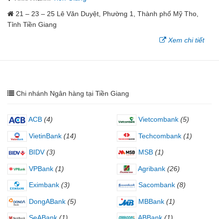
21 – 23 – 25 Lê Văn Duyệt, Phường 1, Thành phố Mỹ Tho,
Tỉnh Tiền Giang
Xem chi tiết
Chi nhánh Ngân hàng tại Tiền Giang
ACB
(4)
Vietcombank
(5)
VietinBank
(14)
Techcombank
(1)
BIDV
(3)
MSB
(1)
VPBank
(1)
Agribank
(26)
Eximbank
(3)
Sacombank
(8)
DongABank
(5)
MBBank
(1)
SeABank
(1)
ABBank
(1)