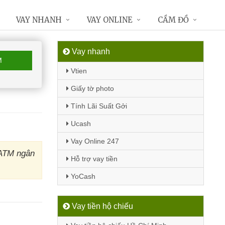
VAY NHANH
VAY ONLINE
CẦM ĐỒ
Vay nhanh
M
Vtien
Giấy tờ photo
Tính Lãi Suất Gởi
Ucash
Vay Online 247
 ATM ngân
Hỗ trợ vay tiền
YoCash
Vay tiền hộ chiếu