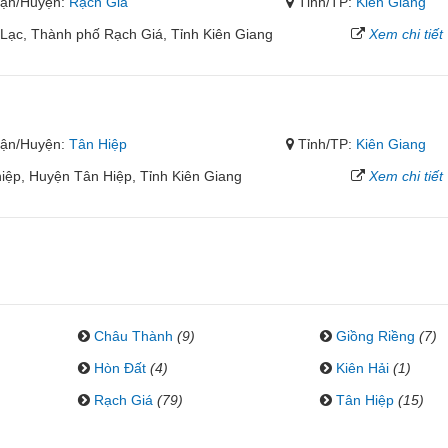
ận/Huyện:
Rạch Giá
Tỉnh/TP:
Kiên Giang
ạc, Thành phố Rạch Giá, Tỉnh Kiên Giang
Xem chi tiết
ận/Huyện:
Tân Hiệp
Tỉnh/TP:
Kiên Giang
iệp, Huyện Tân Hiệp, Tỉnh Kiên Giang
Xem chi tiết
Châu Thành
(9)
Giồng Riềng
(7)
Hòn Đất
(4)
Kiên Hải
(1)
Rạch Giá
(79)
Tân Hiệp
(15)