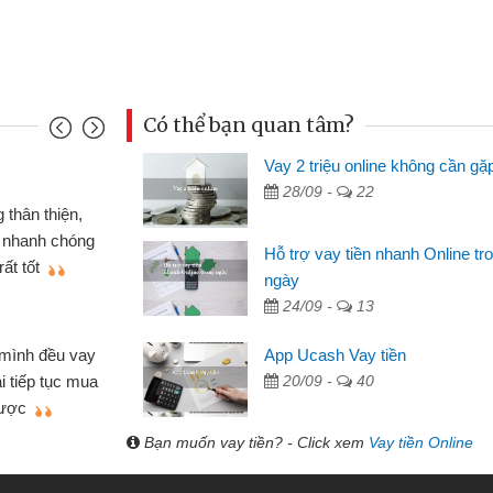
Có thể bạn quan tâm?
Vay 2 triệu online không cần gặ
Đoàn Hữu Cảnh
28/09 -
22
Mình cần tiền gấp nên định 
 thân thiện,
nhưng thật may đã có gói vay 
ân nhanh chóng
Hỗ trợ vay tiền nhanh Online tr
không cần gặp mặt nên rất tiện l
rất tốt
ngày
bè biết
24/09 -
13
Cấn Văn Lực - Tạp hóa
 mình đều vay
App Ucash Vay tiền
Tôi kinh doanh buôn bán nhỏ 
ại tiếp tục mua
20/09 -
40
hàng, nhờ biết đến website qua b
 được
quyết được công việc của mìn
Bạn muốn vay tiền? - Click xem
Vay tiền Online