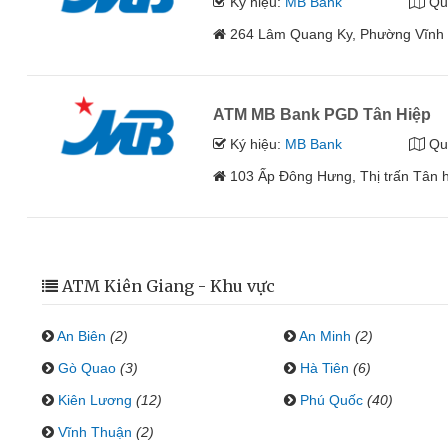
Ký hiệu:
MB Bank
Qu
264 Lâm Quang Ky, Phường Vĩnh L
ATM MB Bank PGD Tân Hiệp
Ký hiệu:
MB Bank
Qu
103 Ấp Đông Hưng, Thị trấn Tân h
ATM Kiên Giang - Khu vực
An Biên
(2)
An Minh
(2)
Gò Quao
(3)
Hà Tiên
(6)
Kiên Lương
(12)
Phú Quốc
(40)
Vĩnh Thuận
(2)