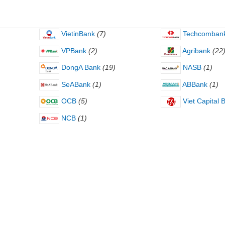
VietinBank
(7)
Techcomban
VPBank
(2)
Agribank
(22
DongA Bank
(19)
NASB
(1)
SeABank
(1)
ABBank
(1)
OCB
(5)
Viet Capital 
NCB
(1)