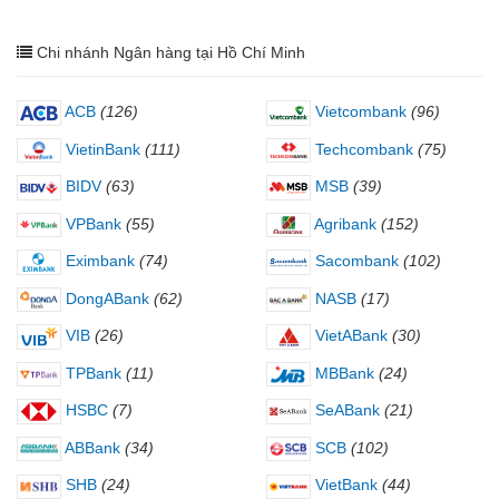
Chi nhánh Ngân hàng tại Hồ Chí Minh
ACB
(126)
Vietcombank
(96)
VietinBank
(111)
Techcombank
(75)
BIDV
(63)
MSB
(39)
VPBank
(55)
Agribank
(152)
Eximbank
(74)
Sacombank
(102)
DongABank
(62)
NASB
(17)
VIB
(26)
VietABank
(30)
TPBank
(11)
MBBank
(24)
HSBC
(7)
SeABank
(21)
ABBank
(34)
SCB
(102)
SHB
(24)
VietBank
(44)