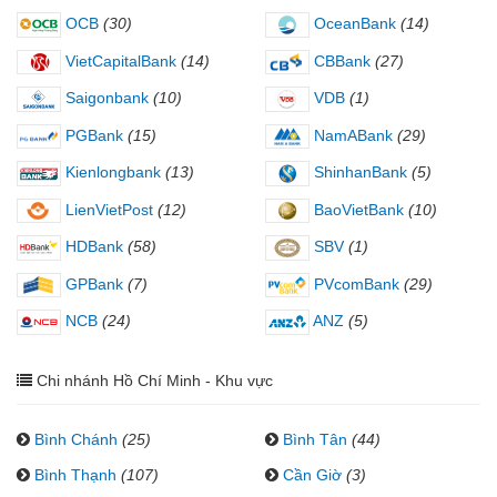
OCB
(30)
OceanBank
(14)
VietCapitalBank
(14)
CBBank
(27)
Saigonbank
(10)
VDB
(1)
PGBank
(15)
NamABank
(29)
Kienlongbank
(13)
ShinhanBank
(5)
LienVietPost
(12)
BaoVietBank
(10)
HDBank
(58)
SBV
(1)
GPBank
(7)
PVcomBank
(29)
NCB
(24)
ANZ
(5)
Chi nhánh Hồ Chí Minh - Khu vực
Bình Chánh
(25)
Bình Tân
(44)
Bình Thạnh
(107)
Cần Giờ
(3)