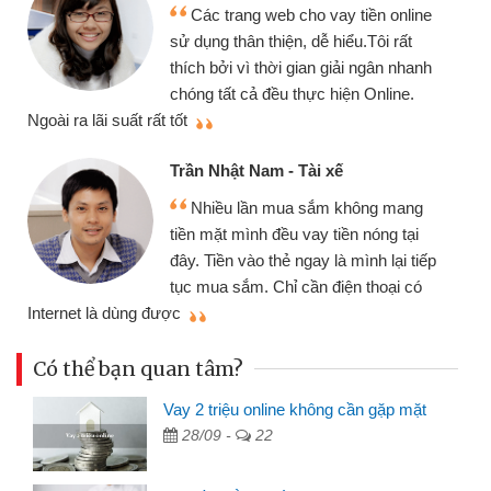
Các trang web cho vay tiền online
sử dụng thân thiện, dễ hiểu.Tôi rất
thích bởi vì thời gian giải ngân nhanh
chóng tất cả đều thực hiện Online.
thi
Ngoài ra lãi suất rất tốt
Trần Nhật Nam - Tài xế
Nhiều lần mua sắm không mang
tiền mặt mình đều vay tiền nóng tại
đây. Tiền vào thẻ ngay là mình lại tiếp
tục mua sắm. Chỉ cần điện thoại có
mì
Internet là dùng được
Có thể bạn quan tâm?
Vay 2 triệu online không cần gặp mặt
28/09 -
22