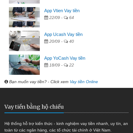
App Vtien Vay tiền
22/09 -
64
App Ucash Vay tiền
20/09 -
40
App YoCash Vay tiền
18/09 -
22
Bạn muốn vay tiền? - Click xem
Vay tiền Online
Vay tiền bằng hộ chiếu
Hệ thống hỗ trợ kiến thức - kinh nghiệm vay tiền nhanh, uy tín, an
toàn từ các ngân hàng, các tổ chức tài chính ở Việt Nam.