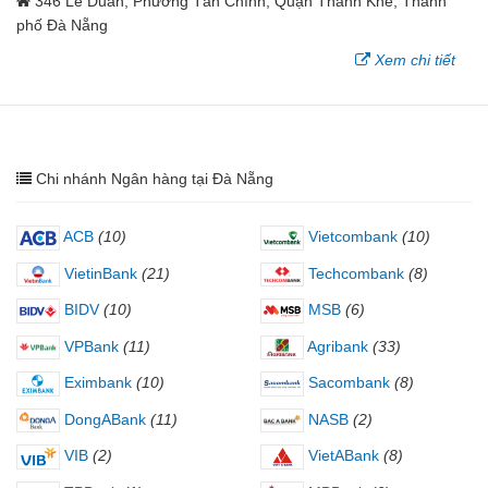
346 Lê Duẩn, Phường Tân Chính, Quận Thanh Khê, Thành
phố Đà Nẵng
Xem chi tiết
Chi nhánh Ngân hàng tại Đà Nẵng
ACB
(10)
Vietcombank
(10)
VietinBank
(21)
Techcombank
(8)
BIDV
(10)
MSB
(6)
VPBank
(11)
Agribank
(33)
Eximbank
(10)
Sacombank
(8)
DongABank
(11)
NASB
(2)
VIB
(2)
VietABank
(8)