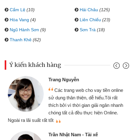
Cẩm Lệ
(10)
Hải Châu
(125)
Hòa Vang
(4)
Liên Chiểu
(23)
Ngũ Hành Sơn
(9)
Sơn Trà
(18)
Thanh Khê
(62)
Ý kiến khách hàng
Trang Nguyễn
Các trang web cho vay tiền online
sử dụng thân thiện, dễ hiểu.Tôi rất
thích bởi vì thời gian giải ngân nhanh
chóng tất cả đều thực hiện Online.
thi
Ngoài ra lãi suất rất tốt
Trần Nhật Nam - Tài xế