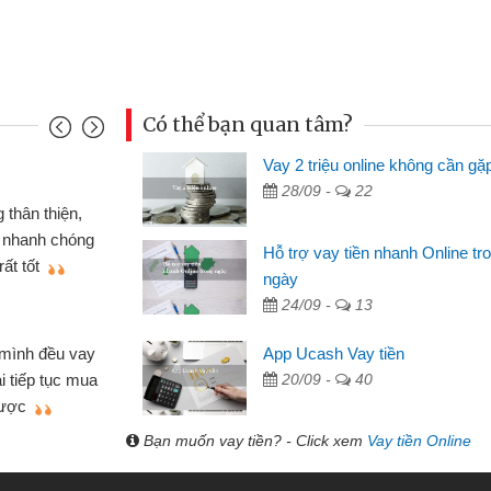
Có thể bạn quan tâm?
Vay 2 triệu online không cần gặ
Mai Lan - Sinh
28/09 -
22
nh cầm cố chiếc xe wave
Tôi biết đến
ay tiền bằng CMND online
sinh viên nên c
Hỗ trợ vay tiền nhanh Online tr
n lợi, sẽ giới thiệu cho bạn
thấy thủ tục nh
ngày
24/09 -
13
Lâm Minh Chá
Mất 2 tuần c
App Ucash Vay tiền
hỏ lẻ nhiều lúc cần vốn nhập
cần có 2 triệu đ
20/09 -
40
a bạn bè giới thiệu tôi đã giải
được thôi. Cảm 
mình nhanh chóng
Bạn muốn vay tiền? - Click xem
Vay tiền Online