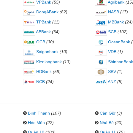
VPBank
(55)
Agribank
(15
DongABank
(62)
NASB
(17)
TPBank
(11)
MBBank
(24)
ABBank
(34)
SCB
(102)
OCB
(30)
OceanBank
Saigonbank
(10)
VDB
(1)
Kienlongbank
(13)
ShinhanBank
HDBank
(58)
SBV
(1)
NCB
(24)
ANZ
(5)
Bình Thạnh
(107)
Cần Giờ
(3)
Hóc Môn
(22)
Nhà Bè
(20)
Quận 10
(100)
Quận 11
(75)