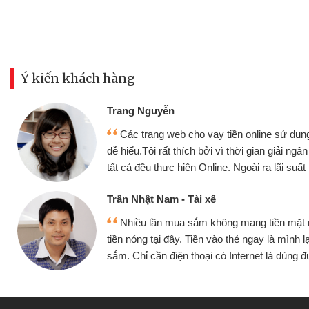
Ý kiến khách hàng
Đoàn Hữu Cảnh
Mình cần tiền gấp nên đị
ụng thân thiện,
nhưng thật may đã có gói v
 ngân nhanh chóng
không cần gặp mặt nên rất tiệ
ất rất tốt
bè biết
Cấn Văn Lực - Tạp hóa
ặt mình đều vay
Tôi kinh doanh buôn bán n
h lại tiếp tục mua
hàng, nhờ biết đến website qu
ùng được
quyết được công việc của 