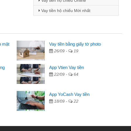
Vay tiền hộ chiếu Online
Vay tiền hộ chiếu Mới nhất
p mặt
 viên
Vay tiền bằng giấy tờ photo
26/09 -
19
 thông qua quảng cáo trên facebook. Tôi là
ần đóng tiền nhà, sinh nhật bạn bè, mà đọc
ong
App Vtien Vay tiền
anh gọn nên tôi quyết định vay
22/09 -
64
nh
ác ngân hàng không ai cho vay. Trong khi
App YoCash Vay tiền
ể giải quyết việc riêng, trong 1-2 ngày tôi trả
18/09 -
22
ơn đã giúp tôi kịp thời và nhanh chóng