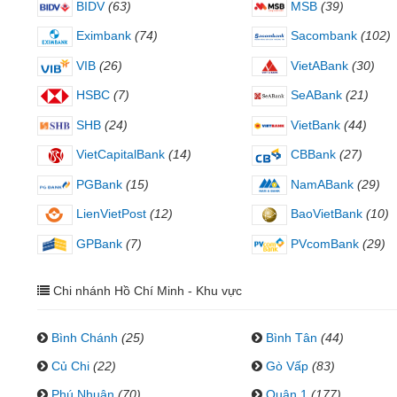
BIDV
(63)
MSB
(39)
Eximbank
(74)
Sacombank
(102)
VIB
(26)
VietABank
(30)
HSBC
(7)
SeABank
(21)
SHB
(24)
VietBank
(44)
VietCapitalBank
(14)
CBBank
(27)
PGBank
(15)
NamABank
(29)
LienVietPost
(12)
BaoVietBank
(10)
GPBank
(7)
PVcomBank
(29)
Chi nhánh Hồ Chí Minh - Khu vực
Bình Chánh
(25)
Bình Tân
(44)
Củ Chi
(22)
Gò Vấp
(83)
Phú Nhuận
(70)
Quận 1
(177)