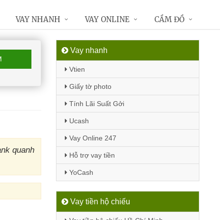
VAY NHANH
VAY ONLINE
CẦM ĐỒ
Vay nhanh
M
Vtien
Giấy tờ photo
Tính Lãi Suất Gởi
Ucash
Vay Online 247
ank quanh
Hỗ trợ vay tiền
YoCash
Vay tiền hộ chiếu